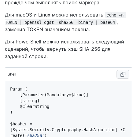
прежде чем выполнять поиск маркера.
Для macOS и Linux можно использовать
echo -n 
,
TOKEN | openssl dgst -sha256 -binary | base64
заменив TOKEN значением токена.
Для PowerShell можно использовать следующий
сценарий, чтобы вернуть хэш SHA-256 для
заданной строки.
Shell
Param (

    [Parameter(Mandatory=$true)]

    [string]

    $ClearString

$
hasher = 
[System.Security.Cryptography.HashAlgorithm]::C
reate(
'sha256'
)