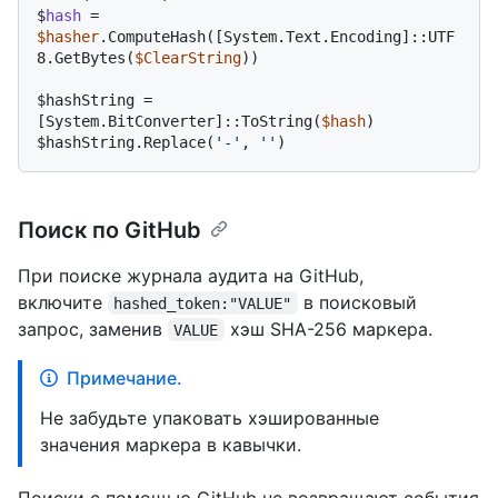
$
hash
 = 
$hasher
.ComputeHash([System.Text.Encoding]::UTF
8.GetBytes(
$ClearString
))
$
hashString = 
[System.BitConverter]::ToString(
$hash
)
$
hashString.Replace(
'-'
, 
''
)
Поиск по GitHub
При поиске журнала аудита на GitHub,
включите
в поисковый
hashed_token:"VALUE"
запрос, заменив
хэш SHA-256 маркера.
VALUE
Примечание.
Не забудьте упаковать хэшированные
значения маркера в кавычки.
Поиски с помощью GitHub не возвращают события