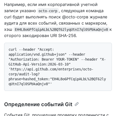
Например, если имя корпоративной учетной
записи указано
, следующая команда
octo-corp
curl будет выполнять поиск @octo-corpв журнале
аудита для всех событий, связанных с маркером,
хэш
к
EH4L8o6PfCqipALbL%2BQT62lyqUtnI7ql0SPbkaQnjv8
оторого закодирован URI SHA-256.
curl --header "Accept: 
application/vnd.github+json" --header 
"Authorization: Bearer YOUR-TOKEN" --header "X-
GitHub-Api-Version:2026-03-10" 
'https://api.github.com/enterprises/octo-
corp/audit-log?
phrase=hashed_token:"EH4L8o6PfCqipALbL%2BQT62ly
Определение событий Git
События Git, прошедшие проверку подлинности с