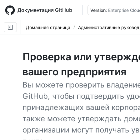
Skip
to
Документация GitHub
Version:
Enterprise Clou
main
content
Домашняя страница
Административные руковод
Проверка или утвержд
вашего предприятия
Вы можете проверить владени
GitHub, чтобы подтвердить удо
принадлежащих вашей корпора
также можете утверждать доме
организации могут получать у