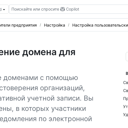
Поискайте или спросите
Copilot
d
ители предприятия
Настройка
Настройка пользовательск
ение домена для
В
е доменами с помощью
Св
стоверения организаций,
Св
тивной учетной записи. Вы
Пр
Ут
ны, в которых участники
Уд
ведомления по электронной