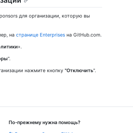
изации
ponsors для организации, которую вы
ер, на
странице Enterprises
на GitHub.com.
литики
».
оры
".
рганизации нажмите кнопку
"Отключить
".
По-прежнему нужна помощь?