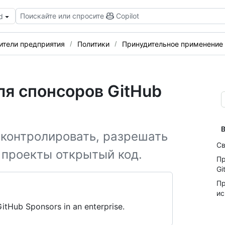
Поискайте или спросите
Copilot
d
ители предприятия
Политики
Принудительное применение 
я спонсоров GitHub
В
контролировать, разрешать
Св
 проекты открытый код.
Пр
Gi
Пр
ис
GitHub Sponsors in an enterprise.