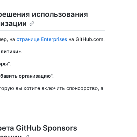
решения использования
низации
ер, на
странице Enterprises
на GitHub.com.
литики
».
оры
".
обавить организацию
".
торую вы хотите включить спонсорство, а
.
ета GitHub Sponsors