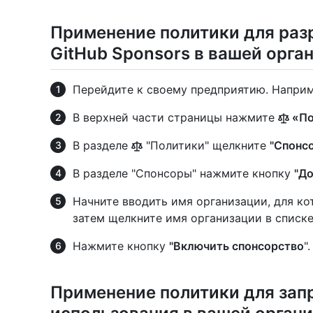
Применение политики для раз
GitHub Sponsors в вашей орга
Перейдите к своему предприятию. Наприм
В верхней части страницы нажмите
«По
В разделе
"Политики" щелкните
"Спонс
В разделе "Спонсоры" нажмите кнопку
"Д
Начните вводить имя организации, для ко
затем щелкните имя организации в списке
Нажмите кнопку
"Включить спонсорство
".
Применение политики для запр