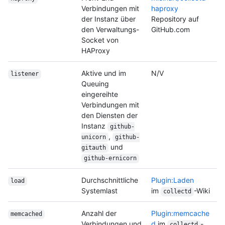
Verbindungen mit
haproxy
der Instanz über
Repository auf
den Verwaltungs-
GitHub.com
Socket von
HAProxy
Aktive und im
N/V
listener
Queuing
eingereihte
Verbindungen mit
den Diensten der
Instanz
github-
,
unicorn
github-
und
gitauth
github-ernicorn
Durchschnittliche
Plugin:Laden
load
Systemlast
im
-Wiki
collectd
Anzahl der
Plugin:memcache
memcached
Verbindungen und
d
im
-
collectd