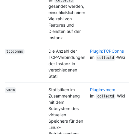
collectd
gesendet werden,
einschließlich einer
Vielzahl von
Features und
Diensten auf der
Instanz
Die Anzahl der
Plugin:TCPConns
tcpconns
TCP-Verbindungen
im
-Wiki
collectd
der Instanz in
verschiedenen
Stati
Statistiken im
Plugin:vmem
vmem
Zusammenhang
im
-Wiki
collectd
mit dem
Subsystem des
virtuellen
Speichers für den
Linux-
Betriebssystem-