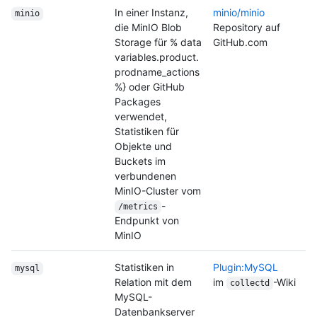
In einer Instanz,
minio/minio
minio
die MinIO Blob
Repository auf
Storage für % data
GitHub.com
variables.product.
prodname_actions
%} oder GitHub
Packages
verwendet,
Statistiken für
Objekte und
Buckets im
verbundenen
MinIO-Cluster vom
-
/metrics
Endpunkt von
MinIO
Statistiken in
Plugin:MySQL
mysql
Relation mit dem
im
-Wiki
collectd
MySQL-
Datenbankserver