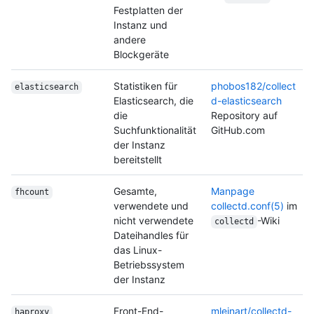
Festplatten der
Instanz und
andere
Blockgeräte
Statistiken für
phobos182/collect
elasticsearch
Elasticsearch, die
d-elasticsearch
die
Repository auf
Suchfunktionalität
GitHub.com
der Instanz
bereitstellt
Gesamte,
Manpage
fhcount
verwendete und
collectd.conf(5)
im
nicht verwendete
-Wiki
collectd
Dateihandles für
das Linux-
Betriebssystem
der Instanz
Front-End-
mleinart/collectd-
haproxy