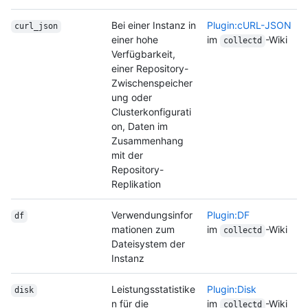
Bei einer Instanz in
Plugin:cURL-JSON
curl_json
einer hohe
im
-Wiki
collectd
Verfügbarkeit,
einer Repository-
Zwischenspeicher
ung oder
Clusterkonfigurati
on, Daten im
Zusammenhang
mit der
Repository-
Replikation
Verwendungsinfor
Plugin:DF
df
mationen zum
im
-Wiki
collectd
Dateisystem der
Instanz
Leistungsstatistike
Plugin:Disk
disk
n für die
im
-Wiki
collectd