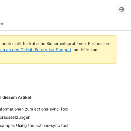
GitHub-
Dokument
nen
durchsuc
uch nicht für kritische Sicherheitsprobleme. Für bessere
ch an den GitHub Enterprise-Support
, um Hilfe zum
n diesem Artikel
nformationen zum actions-sync-Tool
oraussetzungen
xample: Using the actions-sync tool