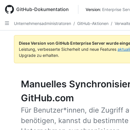
Skip
to
GitHub-Dokumentation
Version: 
Enterprise Ser
main
content
Unternehmensadministratoren
/
GitHub-Aktionen
/
Verwalt
Diese Version von GitHub Enterprise Server wurde einge
Leistung, verbesserte Sicherheit und neue Features
aktual
Upgrade zu erhalten.
Manuelles Synchronisie
GitHub.com
Für Benutzer*innen, die Zugriff
benötigen, kannst du bestimmte