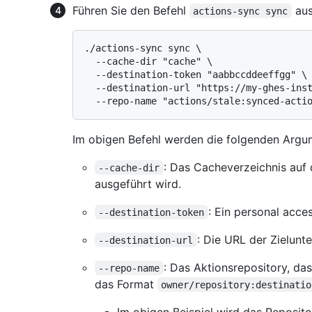
Führen Sie den Befehl
aus
actions-sync sync
./actions-sync sync \

  --cache-dir "cache" \

  --destination-token "aabbccddeeffgg" \

  --destination-url "https://my-ghes-instance" \

Im obigen Befehl werden die folgenden Argu
: Das Cacheverzeichnis auf
--cache-dir
ausgeführt wird.
: Ein personal acce
--destination-token
: Die URL der Zielunt
--destination-url
: Das Aktionsrepository, da
--repo-name
das Format
owner/repository:destinatio
Im obigen Beispiel wird das Reposit