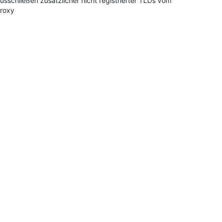
usschließen zusätzlicher nicht registrierter TLDs vom
roxy