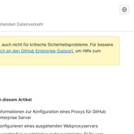
GitHub-
Dokument
gehenden Datenverkehr
durchsuc
uch nicht für kritische Sicherheitsprobleme. Für bessere
ch an den GitHub Enterprise-Support
, um Hilfe zum
n diesem Artikel
nformationen zur Konfiguration eines Proxys für GitHub
nterprise Server
onfigurieren eines ausgehenden Webproxyservers