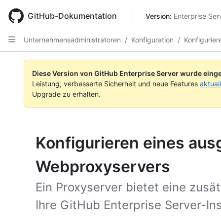
Skip
to
GitHub-Dokumentation
Version: 
Enterprise Ser
main
content
Unternehmensadministratoren
/
Konfiguration
/
Konfigurie
Diese Version von GitHub Enterprise Server wurde einge
Leistung, verbesserte Sicherheit und neue Features
aktual
Upgrade zu erhalten.
Konfigurieren eines au
Webproxyservers
Ein Proxyserver bietet eine zusä
Ihre GitHub Enterprise Server-In