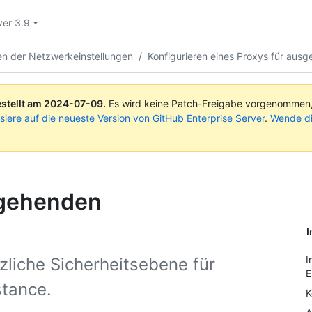
ver 3.9
ren der Netzwerkeinstellungen
/
Konfigurieren eines Proxys für aus
stellt am
2024-07-09
.
Es wird keine Patch-Freigabe vorgenommen, a
isiere auf die neueste Version von GitHub Enterprise Server
.
Wende di
sgehenden
I
I
tzliche Sicherheitsebene für
E
stance.
K