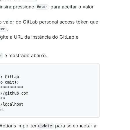
insira pressione
para aceitar o valor
Enter
 o valor do GitLab personal access token que
.
ter
gite a URL da instância do GitLab e
é mostrado abaixo.
e
: GitLab

o omit):

**********

//github.com

**

/localhost

Actions Importer
para se conectar a
update