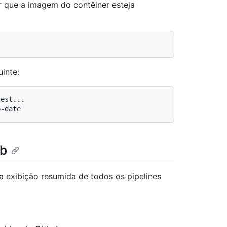
r que a imagem do contêiner esteja
inte:
est...

ab
 exibição resumida de todos os pipelines