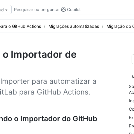
Pesquisar ou perguntar
Copilot
ud
para o GitHub Actions
Migrações automatizadas
Migração do 
 o Importador de
N
Importer para automatizar a
So
itLab para GitHub Actions.
Ac
In
Co
ndo o Importador do GitHub
Ex
Pr