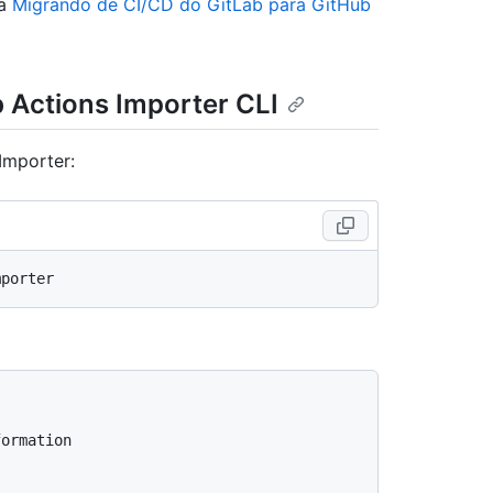
ra
Migrando de CI/CD do GitLab para GitHub
 Actions Importer CLI
Importer:
ormation
