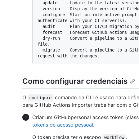
  update     Update to the latest version of GitHub Actions Importer.

  version    Display the version of GitHub Actions Importer.

  configure  Start an interactive prompt to configure credentials used to 
authenticate with your CI server(s).

  audit      Plan your CI/CD migration by analyzing your current CI/CD footprint.

  forecast   Forecast GitHub Actions usage from historical pipeline utilization.

  dry-run    Convert a pipeline to a GitHub Actions workflow and output its yaml 
file.

  migrate    Convert a pipeline to a GitHub Actions workflow and open a pull 
Como configurar credenciais
O
comando da CLI é usado para defini
configure
para GitHub Actions Importer trabalhar com o Gi
Criar um GitHubpersonal access token (classi
tokens de acesso pessoal
.
O token precisa ter o escopo
.
workflow