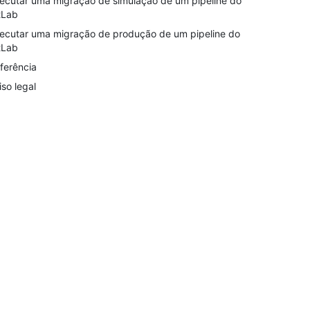
ecutar uma migração de simulação de um pipeline do
tLab
ecutar uma migração de produção de um pipeline do
tLab
ferência
iso legal