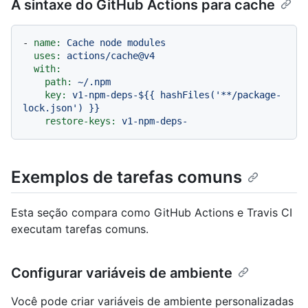
A sintaxe do GitHub Actions para cache
-
name:
Cache
node
modules
uses:
actions/cache@v4
with:
path:
~/.npm
key:
v1-npm-deps-${{
hashFiles('**/package-
lock.json')
}}
restore-keys:
v1-npm-deps-
Exemplos de tarefas comuns
Esta seção compara como GitHub Actions e Travis CI
executam tarefas comuns.
Configurar variáveis de ambiente
Você pode criar variáveis de ambiente personalizadas