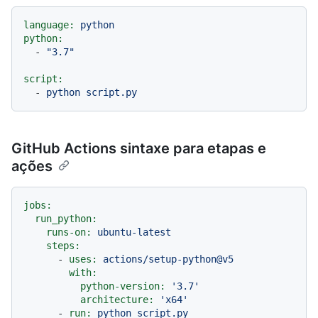
language:
python
python:
-
"3.7"
script:
-
python
script.py
GitHub Actions sintaxe para etapas e
ações
jobs:
run_python:
runs-on:
ubuntu-latest
steps:
-
uses:
actions/setup-python@v5
with:
python-version:
'3.7'
architecture:
'x64'
-
run:
python
script.py