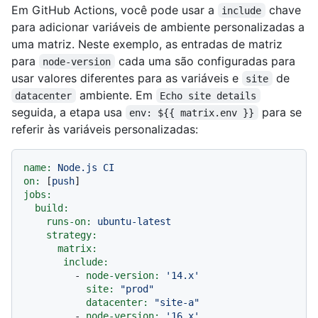
Em GitHub Actions, você pode usar a
chave
include
para adicionar variáveis de ambiente personalizadas a
uma matriz. Neste exemplo, as entradas de matriz
para
cada uma são configuradas para
node-version
usar valores diferentes para as variáveis e
de
site
ambiente. Em
datacenter
Echo site details
seguida, a etapa usa
para se
env: ${{ matrix.env }}
referir às variáveis personalizadas:
name:
Node.js
CI
on:
 [
push
jobs:
build:
runs-on:
ubuntu-latest
strategy:
matrix:
include:
-
node-version:
'14.x'
site:
"prod"
datacenter:
"site-a"
-
node-version:
'16.x'