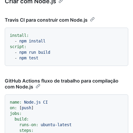
Criar com Node.js
Travis CI para construir com Node.js
install:
-
npm
install
script:
-
npm
run
build
-
npm
test
GitHub Actions fluxo de trabalho para compilação
com Node.js
name:
Node.js
CI
on:
 [
push
jobs:
build:
runs-on:
ubuntu-latest
steps: