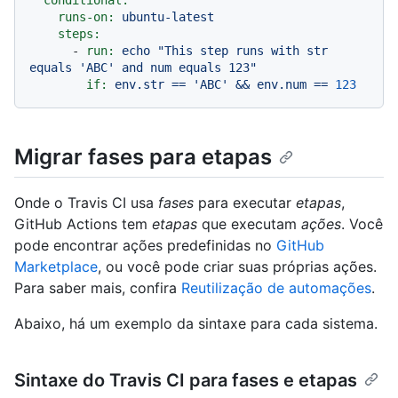
runs-on:
ubuntu-latest
steps:
-
run:
echo
"This step runs with str 
equals 'ABC' and num equals 123"
if:
env.str
==
'ABC'
&&
env.num
==
123
Migrar fases para etapas
Onde o Travis CI usa
fases
para executar
etapas
,
GitHub Actions tem
etapas
que executam
ações
. Você
pode encontrar ações predefinidas no
GitHub
Marketplace
, ou você pode criar suas próprias ações.
Para saber mais, confira
Reutilização de automações
.
Abaixo, há um exemplo da sintaxe para cada sistema.
Sintaxe do Travis CI para fases e etapas