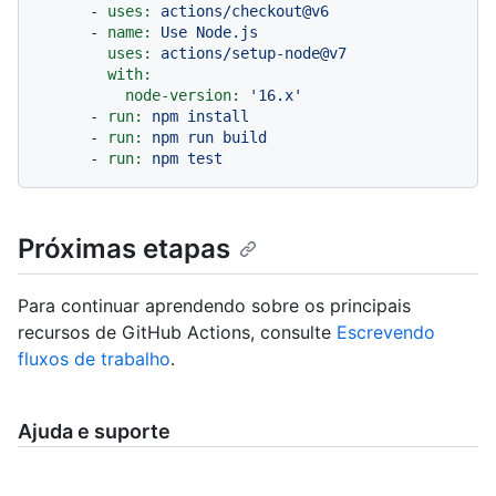
-
uses:
actions/checkout@v6
-
name:
Use
Node.js
uses:
actions/setup-node@v7
with:
node-version:
'16.x'
-
run:
npm
install
-
run:
npm
run
build
-
run:
npm
test
Próximas etapas
Para continuar aprendendo sobre os principais
recursos de GitHub Actions, consulte
Escrevendo
fluxos de trabalho
.
Ajuda e suporte