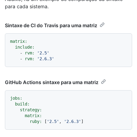
para cada sistema.
Sintaxe de CI do Travis para uma matriz
matrix:
include:
-
rvm:
'2.5'
-
rvm:
'2.6.3'
GitHub Actions sintaxe para uma matriz
jobs:
build:
strategy:
matrix:
ruby:
 [
'2.5'
, 
'2.6.3'