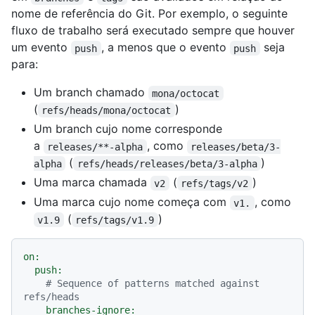
nome de referência do Git. Por exemplo, o seguinte
fluxo de trabalho será executado sempre que houver
um evento
, a menos que o evento
seja
push
push
para:
Um branch chamado
mona/octocat
(
)
refs/heads/mona/octocat
Um branch cujo nome corresponde
a
, como
releases/**-alpha
releases/beta/3-
(
)
alpha
refs/heads/releases/beta/3-alpha
Uma marca chamada
(
)
v2
refs/tags/v2
Uma marca cujo nome começa com
, como
v1.
(
)
v1.9
refs/tags/v1.9
on:
push:
# Sequence of patterns matched against 
refs/heads
branches-ignore: