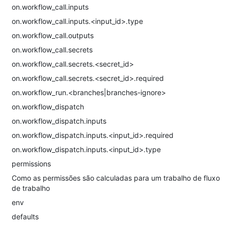
on.workflow_call.inputs
on.workflow_call.inputs.<input_id>.type
on.workflow_call.outputs
on.workflow_call.secrets
on.workflow_call.secrets.<secret_id>
on.workflow_call.secrets.<secret_id>.required
on.workflow_run.<branches|branches-ignore>
on.workflow_dispatch
on.workflow_dispatch.inputs
on.workflow_dispatch.inputs.<input_id>.required
on.workflow_dispatch.inputs.<input_id>.type
permissions
Como as permissões são calculadas para um trabalho de fluxo
de trabalho
env
defaults