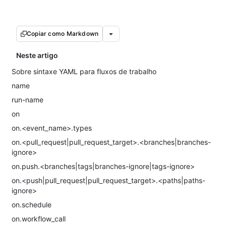
Copiar como Markdown
Neste artigo
Sobre sintaxe YAML para fluxos de trabalho
name
run-name
on
on.<event_name>.types
on.<pull_request|pull_request_target>.<branches|branches-
ignore>
on.push.<branches|tags|branches-ignore|tags-ignore>
on.<push|pull_request|pull_request_target>.<paths|paths-
ignore>
on.schedule
on.workflow_call