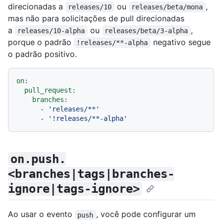
direcionadas a
ou
,
releases/10
releases/beta/mona
mas não para solicitações de pull direcionadas
a
ou
,
releases/10-alpha
releases/beta/3-alpha
porque o padrão
negativo segue
!releases/**-alpha
o padrão positivo.
on:
pull_request:
branches:
-
'releases/**'
-
'!releases/**-alpha'
on.push.
<branches|tags|branches-
ignore|tags-ignore>
Ao usar o evento
, você pode configurar um
push