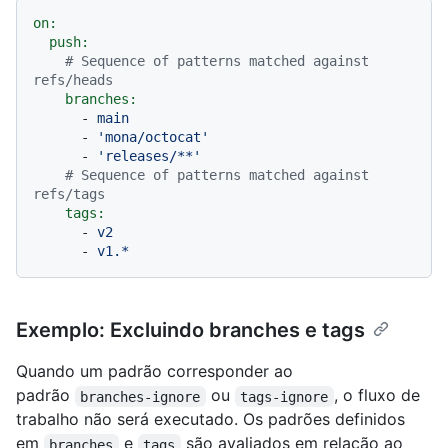
on:
push:
# Sequence of patterns matched against 
refs/heads
branches:
-
main
-
'mona/octocat'
-
'releases/**'
# Sequence of patterns matched against 
refs/tags
tags:
-
v2
-
v1.*
Exemplo: Excluindo branches e tags
Quando um padrão corresponder ao
padrão
ou
, o fluxo de
branches-ignore
tags-ignore
trabalho não será executado. Os padrões definidos
em
e
são avaliados em relação ao
branches
tags