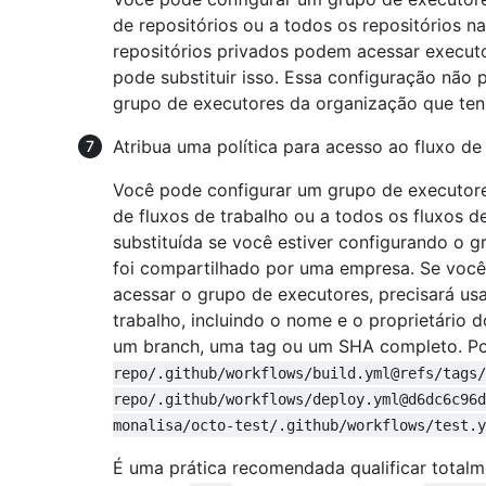
de repositórios ou a todos os repositórios 
repositórios privados podem acessar execu
pode substituir isso. Essa configuração não 
grupo de executores da organização que te
Atribua uma política para acesso ao fluxo de 
Você pode configurar um grupo de executores
de fluxos de trabalho ou a todos os fluxos d
substituída se você estiver configurando o 
foi compartilhado por uma empresa. Se você 
acessar o grupo de executores, precisará us
trabalho, incluindo o nome e o proprietário d
um branch, uma tag ou um SHA completo. P
repo/.github/workflows/build.yml@refs/tags/
repo/.github/workflows/deploy.yml@d6dc6c96d
monalisa/octo-test/.github/workflows/test.y
É uma prática recomendada qualificar total