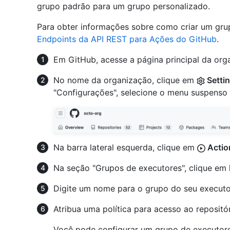
grupo padrão para um grupo personalizado.
Para obter informações sobre como criar um gru
Endpoints da API REST para Ações do GitHub
.
Em GitHub, acesse a página principal da org
No nome da organização, clique em
Setti
"Configurações", selecione o menu suspenso
Na barra lateral esquerda, clique em
Actio
Na seção "Grupos de executores", clique em
Digite um nome para o grupo do seu executo
Atribua uma política para acesso ao repositór
Você pode configurar um grupo de executores