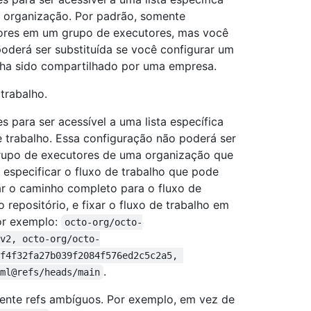
na organização. Por padrão, somente
tores em um grupo de executores, mas você
poderá ser substituída se você configurar um
nha sido compartilhado por uma empresa.
trabalho.
 para ser acessível a uma lista específica
e trabalho. Essa configuração não poderá ser
grupo de executores de uma organização que
especificar o fluxo de trabalho que pode
ar o caminho completo para o fluxo de
o repositório, e fixar o fluxo de trabalho em
or exemplo:
octo-org/octo-
v2, octo-org/octo-
f4f32fa27b039f2084f576ed2c5c2a5, 
.
ml@refs/heads/main
mente refs ambíguos. Por exemplo, em vez de