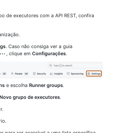
po de executores com a API REST, confira
anização.
ngs
. Caso não consiga ver a guia
, clique em
Configurações
.
ns
e escolha
Runner groups
.
Novo grupo de executores
.
r.
io.
 para ser acessível a uma lista específica