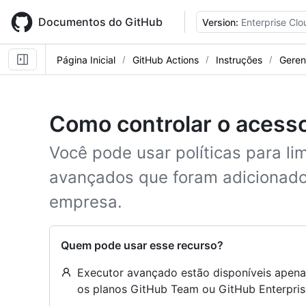
Skip
to
Documentos do GitHub
Version:
Enterprise Clo
main
content
Página Inicial
GitHub Actions
Instruções
Geren
Como controlar o acess
Você pode usar políticas para li
avançados que foram adicionado
empresa.
Quem pode usar esse recurso?
Executor avançado estão disponíveis apen
os planos GitHub Team ou GitHub Enterpris