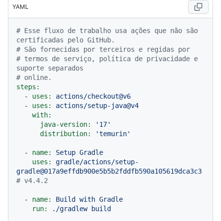
YAML
# Esse fluxo de trabalho usa ações que não são 
certificadas pelo GitHub.
# São fornecidas por terceiros e regidas por
# termos de serviço, política de privacidade e 
suporte separados
# online.
steps:
-
uses:
actions/checkout@v6
-
uses:
actions/setup-java@v4
with:
java-version:
'17'
distribution:
'temurin'
-
name:
Setup
Gradle
uses:
gradle/actions/setup-
gradle@017a9effdb900e5b5b2fddfb590a105619dca3c3
# v4.4.2
-
name:
Build
with
Gradle
run:
./gradlew
build