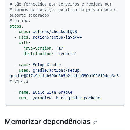
# São fornecidas por terceiros e regidas por
# termos de serviço, política de privacidade e 
suporte separados
# online.
steps:
-
uses:
actions/checkout@v6
-
uses:
actions/setup-java@v4
with:
java-version:
'17'
distribution:
'temurin'
-
name:
Setup
Gradle
uses:
gradle/actions/setup-
gradle@017a9effdb900e5b5b2fddfb590a105619dca3c3
# v4.4.2
-
name:
Build
with
Gradle
run:
./gradlew
-b
ci.gradle
package
Memorizar dependências