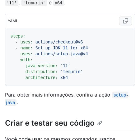
,
e
.
'11'
'temurin'
x64
YAML
steps:
-
uses:
actions/checkout@v6
-
name:
Set
up
JDK
11
for
x64
uses:
actions/setup-java@v4
with:
java-version:
'11'
distribution:
'temurin'
architecture:
x64
Para obter mais informações, confira a ação
setup-
.
java
Criar e testar seu código
Você pode usar os mesmos comandos usados