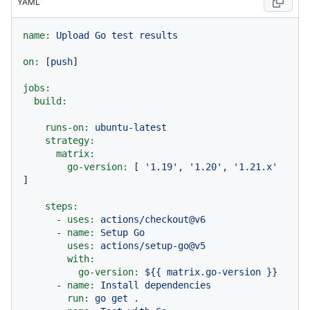
YAML
name:
Upload
Go
test
results
on:
 [
push
]

jobs:
build:
runs-on:
ubuntu-latest
strategy:
matrix:
go-version:
 [ 
'1.19'
, 
'1.20'
, 
'1.21.x'
]

steps:
-
uses:
actions/checkout@v6
-
name:
Setup
Go
uses:
actions/setup-go@v5
with:
go-version:
${{
matrix.go-version
}}
-
name:
Install
dependencies
run:
go
get
.