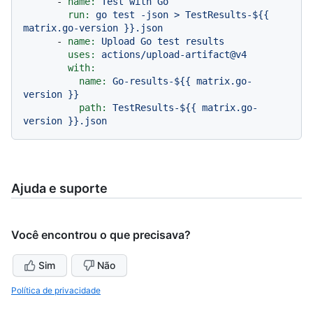
-
name:
Test
with
Go
run:
go
test
-json
>
TestResults-${{
matrix.go-version
}}.json
-
name:
Upload
Go
test
results
uses:
actions/upload-artifact@v4
with:
name:
Go-results-${{
matrix.go-
version
}}
path:
TestResults-${{
matrix.go-
version
}}.json
Ajuda e suporte
Você encontrou o que precisava?
Sim
Não
Política de privacidade