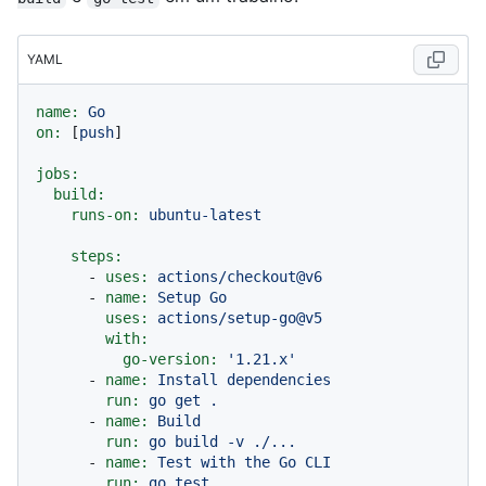
YAML
name:
Go
on:
 [
push
]

jobs:
build:
runs-on:
ubuntu-latest
steps:
-
uses:
actions/checkout@v6
-
name:
Setup
Go
uses:
actions/setup-go@v5
with:
go-version:
'1.21.x'
-
name:
Install
dependencies
run:
go
get
.
-
name:
Build
run:
go
build
-v
./...
-
name:
Test
with
the
Go
CLI
run:
go
test