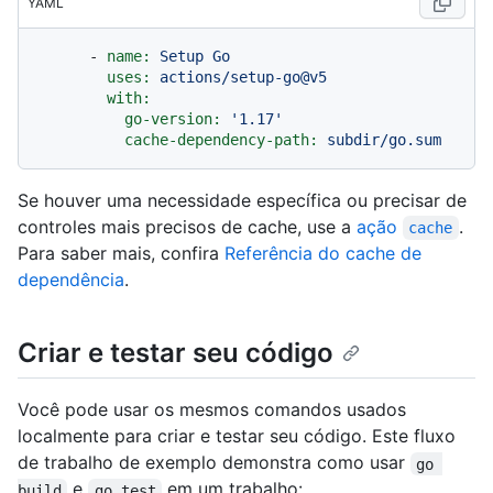
YAML
-
name:
Setup
Go
uses:
actions/setup-go@v5
with:
go-version:
'1.17'
cache-dependency-path:
subdir/go.sum
Se houver uma necessidade específica ou precisar de
controles mais precisos de cache, use a
ação
.
cache
Para saber mais, confira
Referência do cache de
dependência
.
Criar e testar seu código
Você pode usar os mesmos comandos usados
localmente para criar e testar seu código. Este fluxo
de trabalho de exemplo demonstra como usar
go 
e
em um trabalho:
build
go test