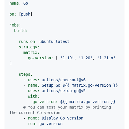
name:
Go
on:
 [
push
]

jobs:
build:
runs-on:
ubuntu-latest
strategy:
matrix:
go-version:
 [ 
'1.19'
, 
'1.20'
, 
'1.21.x'
]

steps:
-
uses:
actions/checkout@v6
-
name:
Setup
Go
${{
matrix.go-version
}}
uses:
actions/setup-go@v5
with:
go-version:
${{
matrix.go-version
}}
# You can test your matrix by printing 
the current Go version
-
name:
Display
Go
version
run:
go
version