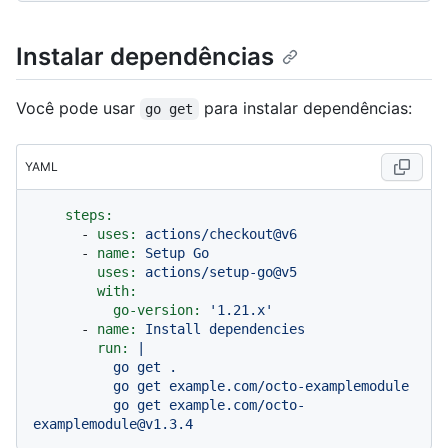
Instalar dependências
Você pode usar
para instalar dependências:
go get
YAML
steps:
-
uses:
actions/checkout@v6
-
name:
Setup
Go
uses:
actions/setup-go@v5
with:
go-version:
'1.21.x'
-
name:
Install
dependencies
run:
|

          go get .

          go get example.com/octo-examplemodule

          go get example.com/octo-