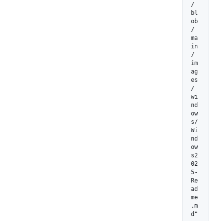
/
bl
ob
/
ma
in
/
im
ag
es
/
wi
nd
ow
s/
Wi
nd
ow
s2
02
5-
Re
ad
me
.m
d"