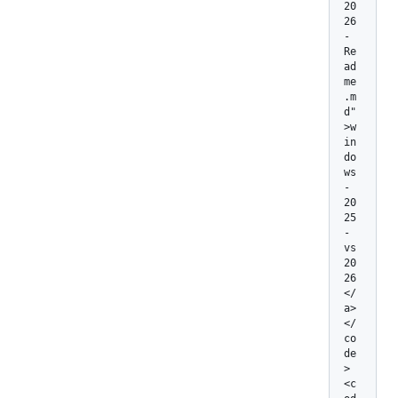
20
26
-
Re
ad
me
.m
d"
>w
in
do
ws
-
20
25
-
vs
20
26
</
a>
</
co
de
>
<c