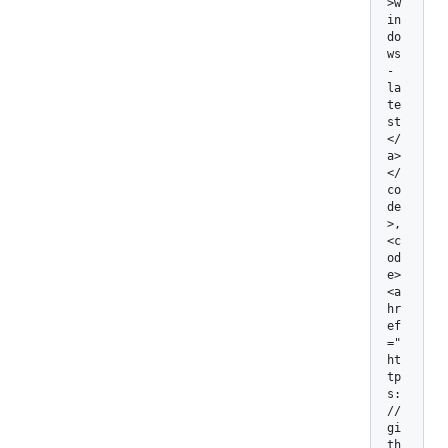
>w
in
do
ws
-
la
te
st
</
a>
</
co
de
>, 
<c
od
e>
<a 
hr
ef
="
ht
tp
s:
/
/
gi
th