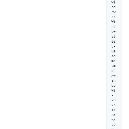
wi
nd
ow
s/
Wi
nd
ow
s2
02
5-
Re
ad
me
.m
d"
>w
in
do
ws
-
20
25
</
a>
</
co