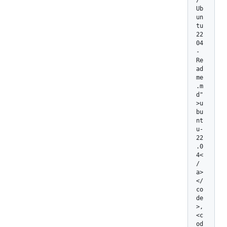
/
Ub
un
tu
22
04
-
Re
ad
me
.m
d"
>u
bu
nt
u-
22
.0
4<
/
a>
</
co
de
>, 
<c
od