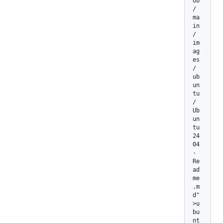
ob
/
ma
in
/
im
ag
es
/
ub
un
tu
/
Ub
un
tu
24
04
-
Re
ad
me
.m
d"
>u
bu
nt