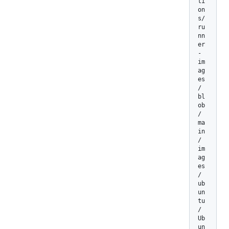
ti
on
s/
ru
nn
er
-
im
ag
es
/
bl
ob
/
ma
in
/
im
ag
es
/
ub
un
tu
/
Ub
un