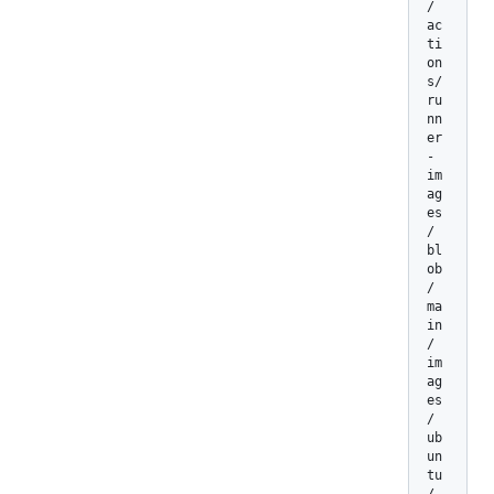
/
ac
ti
on
s/
ru
nn
er
-
im
ag
es
/
bl
ob
/
ma
in
/
im
ag
es
/
ub
un
tu