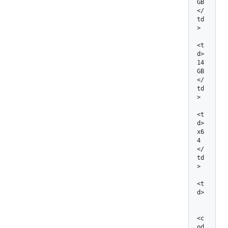
GB
</
td
>

<t
d>
14 
GB
</
td
>

<t
d> 
x6
4 
</
td
>

<t
d>

<c
od