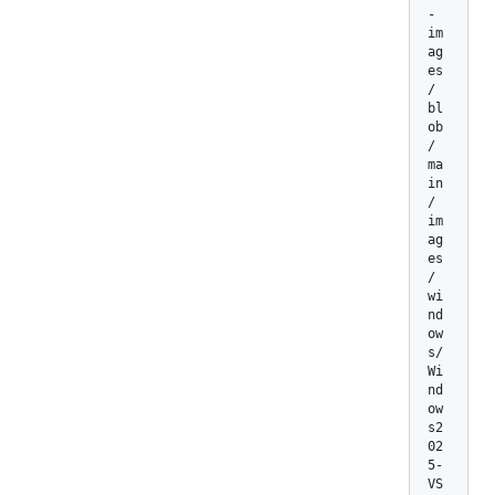
-
im
ag
es
/
bl
ob
/
ma
in
/
im
ag
es
/
wi
nd
ow
s/
Wi
nd
ow
s2
02
5-
VS