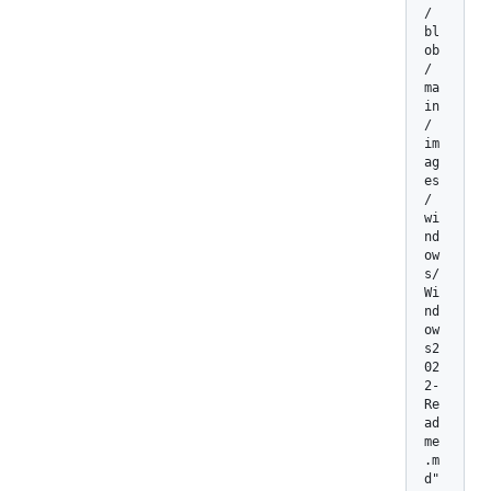
/
bl
ob
/
ma
in
/
im
ag
es
/
wi
nd
ow
s/
Wi
nd
ow
s2
02
2-
Re
ad
me
.m
d"