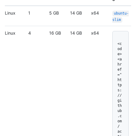
Linux
1
5 GB
14 GB
x64
ubuntu-
slim
Linux
4
16 GB
14 GB
x64
<c
od
e>
<a 
hr
ef
="
ht
tp
s:
/
/
gi
th
ub
.c
om
/
ac