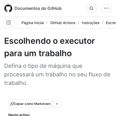
Skip
to
Documentos do GitHub
main
content
Página Inicial
GitHub Actions
Instruções
Escre
Escolhendo o executor
para um trabalho
Defina o tipo de máquina que
processará um trabalho no seu fluxo de
trabalho.
Copiar como Markdown
Neste artigo