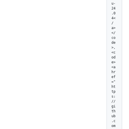
u-
24
.0
4<
/
a>
</
co
de
>, 
<c
od
e>
<a 
hr
ef
="
ht
tp
s:
/
/
gi
th
ub
.c
om