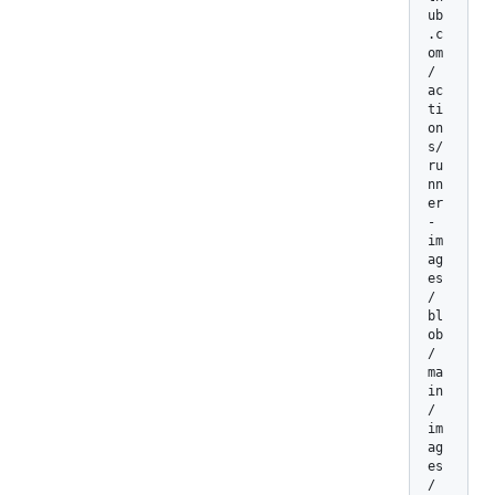
ub
.c
om
/
ac
ti
on
s/
ru
nn
er
-
im
ag
es
/
bl
ob
/
ma
in
/
im
ag
es
/