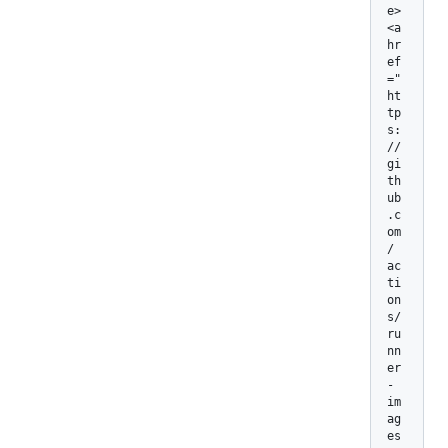
e>
<a 
hr
ef
="
ht
tp
s:
/
/
gi
th
ub
.c
om
/
ac
ti
on
s/
ru
nn
er
-
im
ag
es