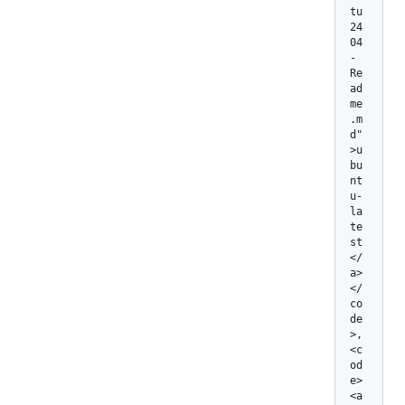
tu
24
04
-
Re
ad
me
.m
d"
>u
bu
nt
u-
la
te
st
</
a>
</
co
de
>, 
<c
od
e>
<a 