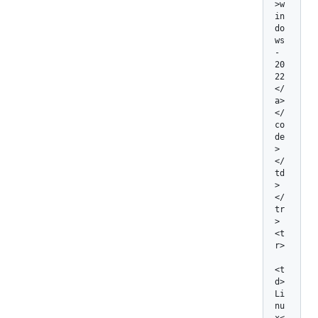
>w
in
do
ws
-
20
22
</
a>
</
co
de
>
</
td
>

</
tr
>

<t
r>

<t
d>
Li
nu