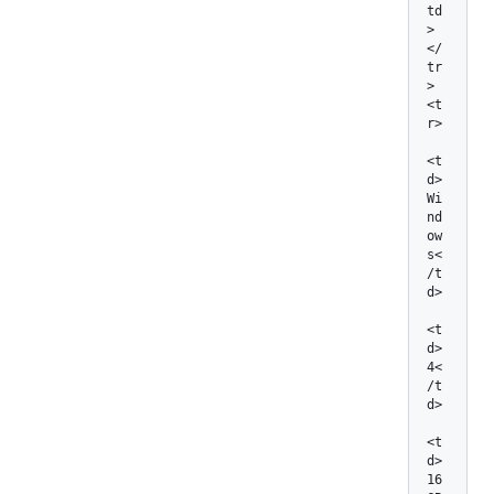
td
>

</
tr
>

<t
r>

<t
d>
Wi
nd
ow
s<
/t
d>

<t
d>
4<
/t
d>

<t
d>
16 