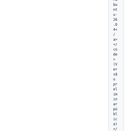
bu
nt
u-
26
.0
4<
/
a>
</
co
de
> 
(V
er
sã
o 
pr
el
im
in
ar 
pú
bl
ic
a) 
</