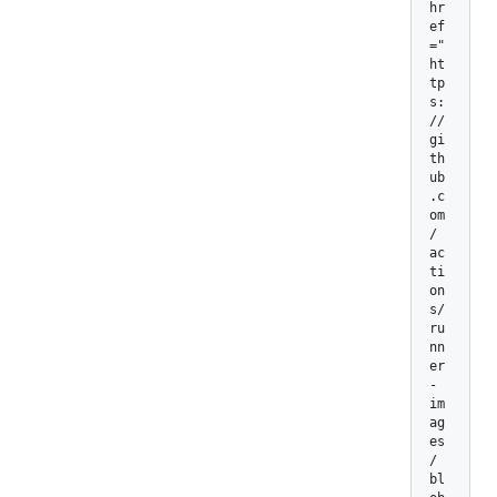
hr
ef
="
ht
tp
s:
/
/
gi
th
ub
.c
om
/
ac
ti
on
s/
ru
nn
er
-
im
ag
es
/
bl