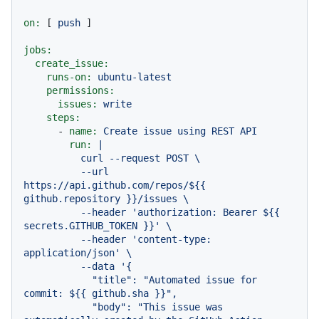
on:
 [ 
push
 ]

jobs:
create_issue:
runs-on:
ubuntu-latest
permissions:
issues:
write
steps:
-
name:
Create
issue
using
REST
API
run:
|

          curl --request POST \

          --url 
https://api.github.com/repos/${{ 
github.repository }}/issues \

          --header 'authorization: Bearer ${{ 
secrets.GITHUB_TOKEN }}' \

          --header 'content-type: 
application/json' \

          --data '{

            "title": "Automated issue for 
commit: ${{ github.sha }}",

            "body": "This issue was 