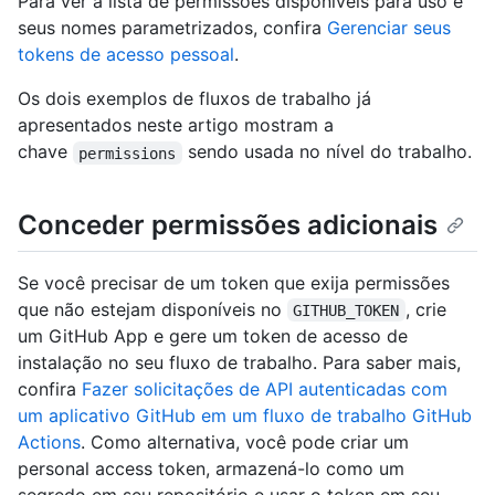
Para ver a lista de permissões disponíveis para uso e
seus nomes parametrizados, confira
Gerenciar seus
tokens de acesso pessoal
.
Os dois exemplos de fluxos de trabalho já
apresentados neste artigo mostram a
chave
sendo usada no nível do trabalho.
permissions
Conceder permissões adicionais
Se você precisar de um token que exija permissões
que não estejam disponíveis no
, crie
GITHUB_TOKEN
um GitHub App e gere um token de acesso de
instalação no seu fluxo de trabalho. Para saber mais,
confira
Fazer solicitações de API autenticadas com
um aplicativo GitHub em um fluxo de trabalho GitHub
Actions
. Como alternativa, você pode criar um
personal access token, armazená-lo como um
segredo em seu repositório e usar o token em seu