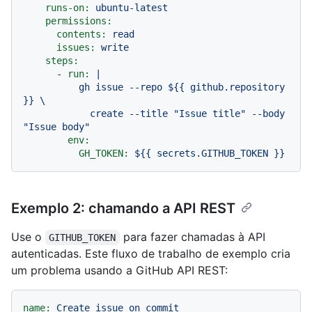
runs-on:
ubuntu-latest
permissions:
contents:
read
issues:
write
steps:
-
run:
|

          gh issue --repo ${{ github.repository 
}} \

            create --title "Issue title" --body 
env:
GH_TOKEN:
${{
secrets.GITHUB_TOKEN
}}
Exemplo 2: chamando a API REST
Use o
para fazer chamadas à API
GITHUB_TOKEN
autenticadas. Este fluxo de trabalho de exemplo cria
um problema usando a GitHub API REST:
name:
Create
issue
on
commit