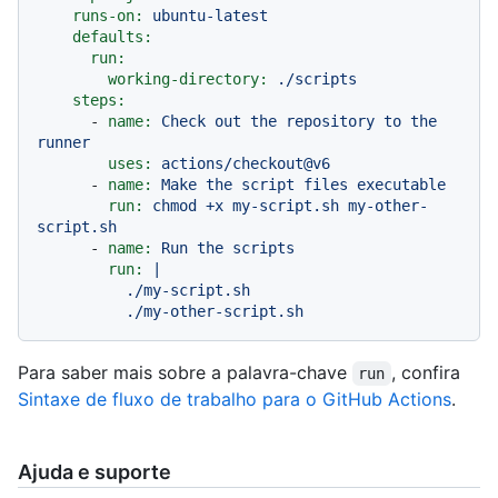
runs-on:
ubuntu-latest
defaults:
run:
working-directory:
./scripts
steps:
-
name:
Check
out
the
repository
to
the
runner
uses:
actions/checkout@v6
-
name:
Make
the
script
files
executable
run:
chmod
+x
my-script.sh
my-other-
script.sh
-
name:
Run
the
scripts
run:
|

          ./my-script.sh

Para saber mais sobre a palavra-chave
, confira
run
Sintaxe de fluxo de trabalho para o GitHub Actions
.
Ajuda e suporte