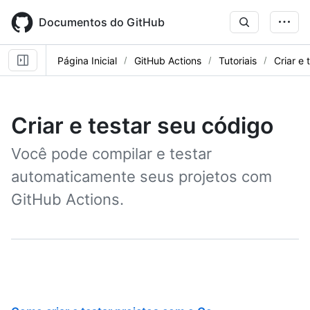
Skip
to
Documentos do GitHub
main
content
Página Inicial
GitHub Actions
Tutoriais
Criar e 
Criar e testar seu código
Você pode compilar e testar
automaticamente seus projetos com
GitHub Actions.