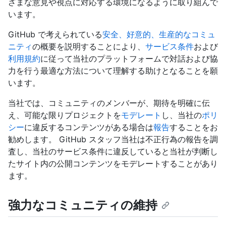
ざまな意見や視点に対応する環境になるように取り組んで
います。
GitHub で考えられている
安全、好意的、生産的なコミュ
ニティ
の概要を説明することにより、
サービス条件
および
利用規約
に従って当社のプラットフォームで対話および協
力を行う最適な方法について理解する助けとなることを願
います。
当社では、コミュニティのメンバーが、期待を明確に伝
え、可能な限りプロジェクトを
モデレート
し、当社の
ポリ
シー
に違反するコンテンツがある場合は
報告
することをお
勧めします。 GitHub スタッフ当社は不正行為の報告を調
査し、当社のサービス条件に違反していると当社が判断し
たサイト内の公開コンテンツをモデレートすることがあり
ます。
強力なコミュニティの維持