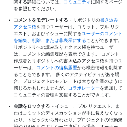
関する詳細については、
コミュニティ
に関するページ
を参照してください。
コメントをモデレートする
- リポジトリの
書き込み
アクセス権
を持つユーザーは、コミット、プル リク
エスト、およびイシューに関する
ユーザーのコメント
を編集、削除、または非表示にする
ことができます。
リポジトリへの読み取りアクセス権を持つユーザー
は、コメントの編集履歴を表示できます。 コメント
作成者とリポジトリへの書き込みアクセス権を持つユ
ーザーは、
コメントの編集履歴
から機密情報を削除す
ることもできます。 多くのアクティビティがある場
合、プロジェクトのモデレートは大きな作業のように
感じるかもしれませんが、
コラボレーター
を追加して
コミュニティの管理を支援することができます。
会話をロックする
- イシュー、プル リクエスト、ま
たはコミットのディスカッションが手に負えなくなっ
たり、トピックから外れたり、プロジェクトの行動規
範や GitHub のポリシーに違反した場合、オーナー、