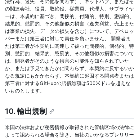
法行為、過失、その他を問わず）、ギットハブ、またはそ
の関連会社、役員、取締役、従業員、代理人、サプライヤ
ーは、本規約に基づき、間接的、付随的、特別、懲罰的、
結果的、懲罰的、その他類似の損害（逸失利益、売上また
は事業の損失、データの損失を含む）について、デベロッ
パーまたは第三者に対して責任を負いません、 開発者ま
たは第三者が本契約に関連して被った間接的、偶発的、特
別、懲罰的、結果的、懲罰的、その他類似の損害について
は、開発者がそのような損害の可能性を知らされていた
か、または予見できたかに関わらず、本契約に反するいか
なる規定にもかかわらず、本契約に起因する開発者または
第三者に対するGitHubの賠償総額は500米ドルを超えな
いものとします。
10. 輸出規制
米国の法律および秘密情報が取得された管轄区域の法律に
よって認められる場合を除き、当社のいかなるプレリリー