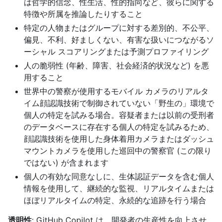
は哲学的信念、性生活、性的指向など、彼らに関する
特徴や所属を推論したりすること
特定の人物またはグループに対する差別的、不公平、
偏見、不利、好ましくない、有害な扱いにつながるソ
ーシャル スコアリングまたは予測プロファイリング
人の脆弱性 (年齢、障害、社会経済的状況など) を悪
用すること
世界中の警察が使用するモバイル カメラのリアルタ
イム顔認識技術で制御されていない「野生の」環境で
個人の特定を試みる場合。容疑者または以前の受刑者
のデータベースに存在する個人の特定を試みるため、
顔認識技術を使用した身体着用カメラまたはダッシュ
マウントカメラを使用した巡回中の警察官 (この限り
ではない) が含まれます
個人の有効な同意なしに、生体認証データを含む個人
情報を使用して、継続的な監視、リアルタイムまたは
ほぼリアルタイムの特定、永続的な追跡を行う場合
透明性
: GitHub Copilot は、開発者の生産性を向上させ