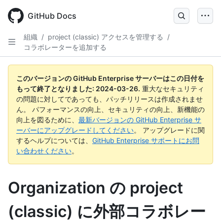
Skip
to
GitHub Docs
main
content
組織
/
project (classic) アクセスを管理する
/
コラボレーターを追加する
このバージョンの GitHub Enterprise サーバーはこの日付を
もって終了となりました:
2024-03-26
.
重大なセキュリティ
の問題に対してであっても、パッチリリースは作成されませ
ん。 パフォーマンスの向上、セキュリティの向上、新機能の
向上を図るために、
最新バージョンの GitHub Enterprise サ
ーバーにアップグレードしてください
。 アップグレードに関
するヘルプについては、
GitHub Enterprise サポートにお問
い合わせください
。
Organization の project
(classic) に外部コラボレー