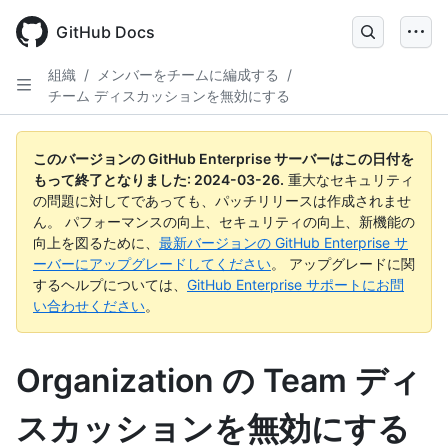
Skip
to
GitHub Docs
main
content
組織
/
メンバーをチームに編成する
/
チーム ディスカッションを無効にする
このバージョンの GitHub Enterprise サーバーはこの日付を
もって終了となりました:
2024-03-26
.
重大なセキュリティ
の問題に対してであっても、パッチリリースは作成されませ
ん。 パフォーマンスの向上、セキュリティの向上、新機能の
向上を図るために、
最新バージョンの GitHub Enterprise サ
ーバーにアップグレードしてください
。 アップグレードに関
するヘルプについては、
GitHub Enterprise サポートにお問
い合わせください
。
Organization の Team ディ
スカッションを無効にする