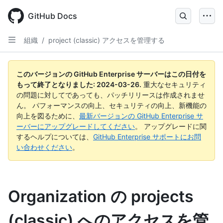
Skip
to
GitHub Docs
main
content
組織
/
project (classic) アクセスを管理する
このバージョンの GitHub Enterprise サーバーはこの日付を
もって終了となりました:
2024-03-26
.
重大なセキュリティ
の問題に対してであっても、パッチリリースは作成されませ
ん。 パフォーマンスの向上、セキュリティの向上、新機能の
向上を図るために、
最新バージョンの GitHub Enterprise サ
ーバーにアップグレードしてください
。 アップグレードに関
するヘルプについては、
GitHub Enterprise サポートにお問
い合わせください
。
Organization の projects
(classic) へのアクセスを管