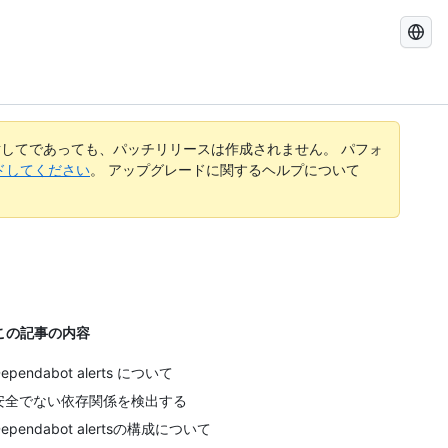
GitHub
Docs
を
検
索
す
してであっても、パッチリリースは作成されません。 パフォ
る
レードしてください
。 アップグレードに関するヘルプについて
この記事の内容
ependabot alerts について
安全でない依存関係を検出する
Dependabot alertsの構成について