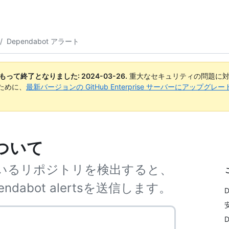
/
Dependabot アラート
日付をもって終了となりました:
2024-03-26
.
重大なセキュリティの問題に対
ために、
最新バージョンの GitHub Enterprise サーバーにアップグ
について
いるリポジトリを検出すると、
 Dependabot alertsを送信します。
D