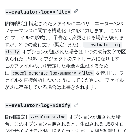
--evaluator-log=<file>
[詳細設定] 指定されたファイルにエバリュエーターのパ
フォーマンスに関する構造化ログを出力します。 このロ
グ ファイルの形式は、予告なく変更される場合がありま
すが、2 つの改行文字 (既定) または
--evaluator-log-
オプションが渡された場合は 1 つの改行文字で区
minify
切られた JSON オブジェクトのストリームになります。
このファイルのより安定した概要を生成するため
に
を使用し、フ
codeql generate log-summary <file>
ァイルを直接解析しないようにしてください。 ファイル
が既に存在している場合は上書きされます。
--evaluator-log-minify
[詳細設定]
オプションが渡された場
--evaluator-log
合、このオプションも渡されると、生成される JSON ロ
グのサイズは最小限に抑えられますが、人間が判読しにく