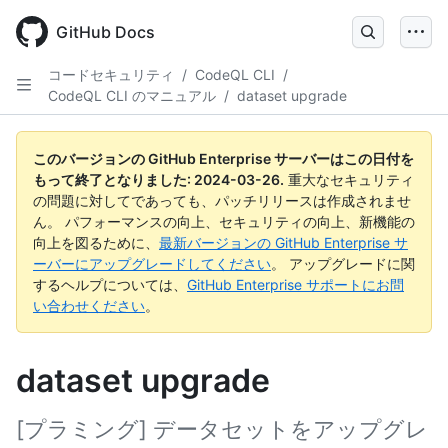
Skip
to
GitHub Docs
main
content
コードセキュリティ
/
CodeQL CLI
/
CodeQL CLI のマニュアル
/
dataset upgrade
このバージョンの GitHub Enterprise サーバーはこの日付を
もって終了となりました:
2024-03-26
.
重大なセキュリティ
の問題に対してであっても、パッチリリースは作成されませ
ん。 パフォーマンスの向上、セキュリティの向上、新機能の
向上を図るために、
最新バージョンの GitHub Enterprise サ
ーバーにアップグレードしてください
。 アップグレードに関
するヘルプについては、
GitHub Enterprise サポートにお問
い合わせください
。
dataset upgrade
[プラミング] データセットをアップグレ