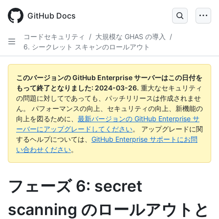
Skip
to
GitHub Docs
main
content
コードセキュリティ
/
大規模な GHAS の導入
/
6. シークレット スキャンのロールアウト
このバージョンの GitHub Enterprise サーバーはこの日付を
もって終了となりました:
2024-03-26
.
重大なセキュリティ
の問題に対してであっても、パッチリリースは作成されませ
ん。 パフォーマンスの向上、セキュリティの向上、新機能の
向上を図るために、
最新バージョンの GitHub Enterprise サ
ーバーにアップグレードしてください
。 アップグレードに関
するヘルプについては、
GitHub Enterprise サポートにお問
い合わせください
。
フェーズ 6: secret
scanning のロールアウトと