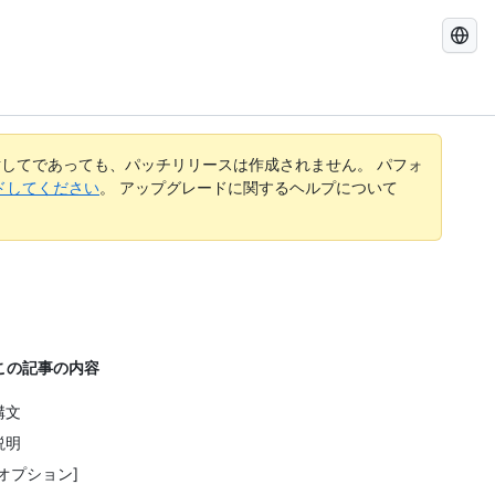
GitHub
Docs
を
検
索
す
してであっても、パッチリリースは作成されません。 パフォ
る
レードしてください
。 アップグレードに関するヘルプについて
この記事の内容
構文
説明
[オプション]