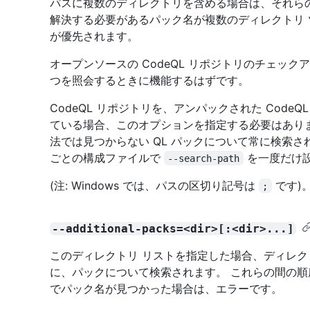
パスに複数のディレクトリを含める場合は、それら
解決する必要があるパック名が複数のディレクトリ
が優先されます。
オープンソースの CodeQL リポジトリのチェック
つを照会するときに機能するはずです。
CodeQL リポジトリを、アンパックされた Cod
ている場合、このオプションを指定する必要はあり
法では見つからない QL パックについて常に検索さ
ごとの構成ファイルで
を一度だけ設
--search-path
(注: Windows では、パスの区切り記号は
です)
;
--additional-packs=<dir>[:<dir>...]
このディレクトリ リストを指定した場合、ディレク
に、パックについて検索されます。 これらの間の順
でパック名が見つかった場合は、エラーです。