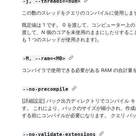
-j, --threads=<num>
この数のスレッドをクエリのコンパイルに使用しま
既定値は 1 です。 0 を渡して、コンピューター上
渡して、
N
個のコアを未使用のままにしたりすること
も 1 つのスレッドが使用されます)。
-M, --ram=<MB>
コンパイラで使用できる必要がある RAM の合計量
--no-precompile
[詳細設定] パック出力ディレクトリでコンパイル
す。 これにより、パックのサイズが縮小され、作
する前にコンパイルが必要になります。 クエリ パ
--no-validate-extensions