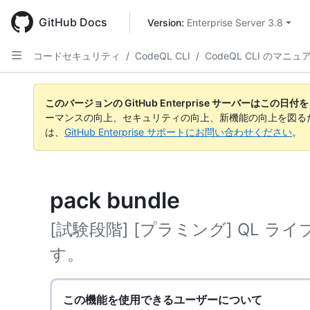
Skip
to
GitHub Docs
Version: 
Enterprise Server 3.8
main
content
コードセキュリティ
/
CodeQL CLI
/
CodeQL CLI のマニュ
このバージョンの GitHub Enterprise サーバーはこの
ーマンスの向上、セキュリティの向上、新機能の向上を図る
は、
GitHub Enterprise サポートにお問い合わせください
。
pack bundle
[試験段階] [プラミング] QL 
す。
この機能を使用できるユーザーについて