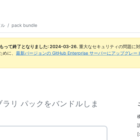
アル
/
pack bundle
日付をもって終了となりました:
2024-03-26
.
重大なセキュリティの問題に対
ために、
最新バージョンの GitHub Enterprise サーバーにアップグ
ライブラリ パックをバンドルしま