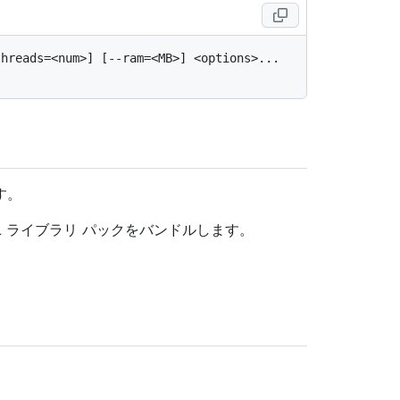
hreads=<num>] [--ram=<MB>] <options>... 
す。
 ライブラリ パックをバンドルします。