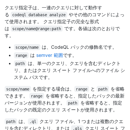
クエリ指定子は、一連のクエリに対して動作す
る
やその他のコマンドによっ
codeql database analyze
て使用されます。 クエリ指定子の完全な形式
は
です。各値は次のとおりで
scope/name@range:path
す。
は、CodeQL パックの修飾名です。
scope/name
は
semver 範囲
です。
range
は、単一のクエリ、クエリを含むディレクト
path
リ、またはクエリ スイート ファイルへのファイル シ
ステム パスです。
を指定する場合は、
と
を省略
scope/name
range
path
できます。
を省略すると、指定したパックの最新
range
バージョンが使用されます。
を省略すると、指定
path
したパックの既定のクエリ スイートが使用されます。
は、
クエリ ファイル、1 つまたは複数のクエ
path
.ql
リを含むディレクトリ、または
クエリ スイート フ
.qls