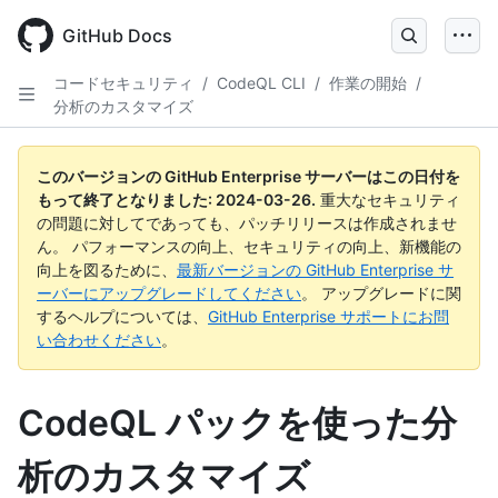
Skip
to
GitHub Docs
main
content
コードセキュリティ
/
CodeQL CLI
/
作業の開始
/
分析のカスタマイズ
このバージョンの GitHub Enterprise サーバーはこの日付を
もって終了となりました:
2024-03-26
.
重大なセキュリティ
の問題に対してであっても、パッチリリースは作成されませ
ん。 パフォーマンスの向上、セキュリティの向上、新機能の
向上を図るために、
最新バージョンの GitHub Enterprise サ
ーバーにアップグレードしてください
。 アップグレードに関
するヘルプについては、
GitHub Enterprise サポートにお問
い合わせください
。
CodeQL パックを使った分
析のカスタマイズ