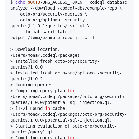
$ 
echo
$OCTO
-ORG_ACCESS_TOKEN | codeql database 
analyze --download /codeql-dbs/example-repo \

    octo-org/security-queries \

    octo-org/optional-security-
queries@~1.0.1:queries/csrf.ql \

    --format=sarif-latest --
output=/temp/example-repo-js.sarif
> 
Download location: 
/Users/mona/.codeql/packages
> 
Installed fresh octo-org/security-
queries@1.0.0
> 
Installed fresh octo-org/optional-security-
queries@1.0.2
> 
Running queries.
> 
Compiling query plan 
for
/Users/mona/.codeql/packages/octo-org/security-
queries/1.0.0/potential-sql-injection.ql.
> 
[1/2] Found 
in
 cache: 
/Users/mona/.codeql/packages/octo-org/security-
queries/1.0.0/potential-sql-injection.ql.
> 
Starting evaluation of octo-org/security-
queries/query1.ql.
> 
Compiling query plan 
for