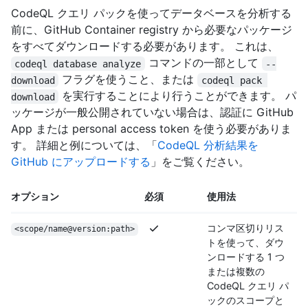
CodeQL クエリ パックを使ってデータベースを分析する
前に、GitHub Container registry から必要なパッケージ
をすべてダウンロードする必要があります。 これは、
コマンドの一部として
codeql database analyze
--
フラグを使うこと、または
download
codeql pack 
を実行することにより行うことができます。 パ
download
ッケージが一般公開されていない場合は、認証に GitHub
App または personal access token を使う必要がありま
す。 詳細と例については、「
CodeQL 分析結果を
GitHub にアップロードする
」をご覧ください。
オプション
必須
使用法
コンマ区切りリス
<scope/name@version:path>
トを使って、ダウ
ンロードする 1 つ
または複数の
CodeQL クエリ パ
ックのスコープと