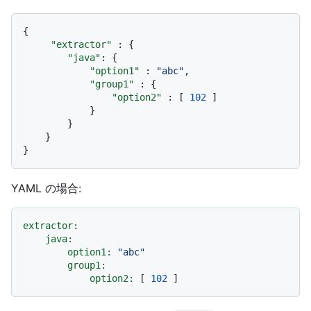
{
"extractor"
:
{
"java"
:
{
"option1"
:
"abc"
,
"group1"
:
{
"option2"
:
[
102
]
}
}
}
}
YAML の場合:
extractor:
java:
option1:
"abc"
group1:
option2:
 [ 
102