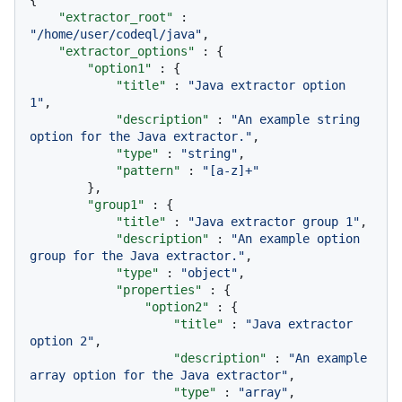
{
"extractor_root"
:
"/home/user/codeql/java"
,
"extractor_options"
:
{
"option1"
:
{
"title"
:
"Java extractor option 
1"
,
"description"
:
"An example string 
option for the Java extractor."
,
"type"
:
"string"
,
"pattern"
:
"[a-z]+"
}
,
"group1"
:
{
"title"
:
"Java extractor group 1"
,
"description"
:
"An example option 
group for the Java extractor."
,
"type"
:
"object"
,
"properties"
:
{
"option2"
:
{
"title"
:
"Java extractor 
option 2"
,
"description"
:
"An example 
array option for the Java extractor"
,
"type"
:
"array"
,