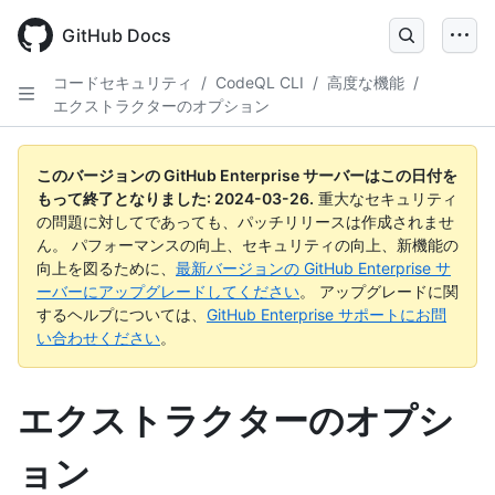
Skip
to
GitHub Docs
main
content
コードセキュリティ
/
CodeQL CLI
/
高度な機能
/
エクストラクターのオプション
このバージョンの GitHub Enterprise サーバーはこの日付を
もって終了となりました:
2024-03-26
.
重大なセキュリティ
の問題に対してであっても、パッチリリースは作成されませ
ん。 パフォーマンスの向上、セキュリティの向上、新機能の
向上を図るために、
最新バージョンの GitHub Enterprise サ
ーバーにアップグレードしてください
。 アップグレードに関
するヘルプについては、
GitHub Enterprise サポートにお問
い合わせください
。
エクストラクターのオプシ
ョン