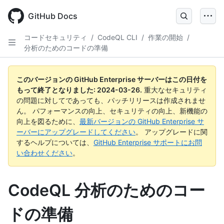
Skip
to
GitHub Docs
main
content
コードセキュリティ
/
CodeQL CLI
/
作業の開始
/
分析のためのコードの準備
このバージョンの GitHub Enterprise サーバーはこの日付を
もって終了となりました:
2024-03-26
.
重大なセキュリティ
の問題に対してであっても、パッチリリースは作成されませ
ん。 パフォーマンスの向上、セキュリティの向上、新機能の
向上を図るために、
最新バージョンの GitHub Enterprise サ
ーバーにアップグレードしてください
。 アップグレードに関
するヘルプについては、
GitHub Enterprise サポートにお問
い合わせください
。
CodeQL 分析のためのコー
ドの準備