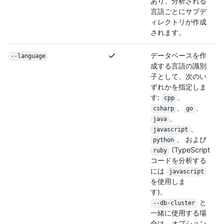
あり、分析される
言語ごとにサブデ
ィレクトリが作成
されます。
データベースを作
--language
成する言語の識別
子として、次のい
ずれかを指定しま
す:
、
cpp
、
、
csharp
go
、
java
、
javascript
、 および
python
(TypeScript
ruby
コードを分析する
には
javascript
を使用しま
す)。
と
--db-cluster
一緒に使用する場
合は、オプション