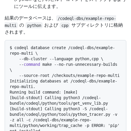
にツールに伝えます。
結果のデータベースは、
/codeql-dbs/example-repo-
の
および
サブディレクトリに格納
multi
python
cpp
されます。
$ 
codeql database create /codeql-dbs/example-
repo-multi \

    --db-cluster --language python,cpp \

    --
command
 make --no-run-unnecessary-builds 
\

    --source-root /checkouts/example-repo-multi
Initializing databases at /codeql-dbs/example-
repo-multi.

Running build command: [make]

[build-stdout] Calling python3 /codeql-
bundle/codeql/python/tools/get_venv_lib.py

[build-stdout] Calling python3 -S /codeql-
bundle/codeql/python/tools/python_tracer.py -v 
-z all -c /codeql-dbs/example-repo-
multi/python/working/trap_cache -p ERROR: 'pip' 