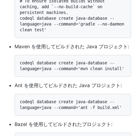
# 
To ensure isolated builds without 
caching, add `--no-build-cache` on 
persistent machines.
codeql database create java-database --
language=java --command='gradle --no-daemon 
Maven を使用してビルドされた Java プロジェクト:
codeql database create java-database --
Ant を使用してビルドされた Java プロジェクト:
codeql database create java-database --
Bazel を使用してビルドされたプロジェクト: