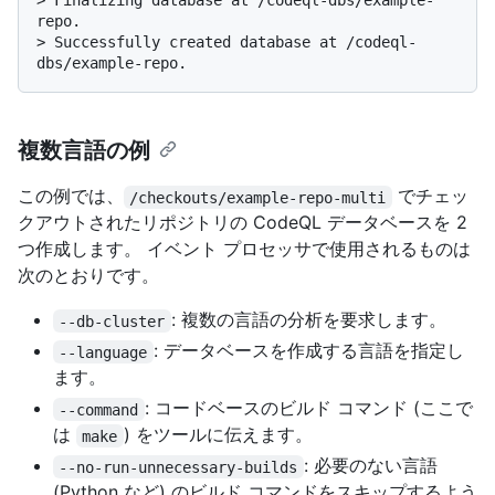
> 
Finalizing database at /codeql-dbs/example-
repo.
> 
Successfully created database at /codeql-
dbs/example-repo.
複数言語の例
この例では、
でチェッ
/checkouts/example-repo-multi
クアウトされたリポジトリの CodeQL データベースを 2
つ作成します。 イベント プロセッサで使用されるものは
次のとおりです。
: 複数の言語の分析を要求します。
--db-cluster
: データベースを作成する言語を指定し
--language
ます。
: コードベースのビルド コマンド (ここで
--command
は
) をツールに伝えます。
make
: 必要のない言語
--no-run-unnecessary-builds
(Python など) のビルド コマンドをスキップするよう