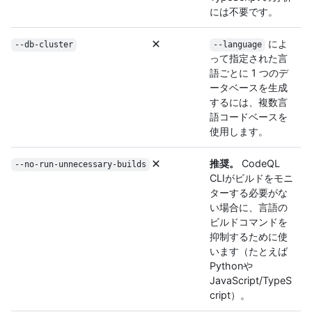
には不要です。
によ
--db-cluster
--language
って指定された言
語ごとに 1 つのデ
ータベースを生成
するには、複数言
語コードベースを
使用します。
推奨。
CodeQL
--no-run-unnecessary-builds
CLIがビルドをモニ
ターする必要がな
い場合に、言語の
ビルドコマンドを
抑制するために使
います（たとえば
Pythonや
JavaScript/TypeS
cript）。