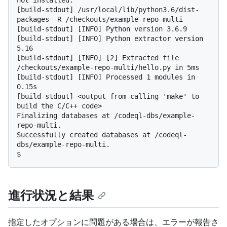
not installed.

[build-stdout] /usr/local/lib/python3.6/dist-
packages -R /checkouts/example-repo-multi

[build-stdout] [INFO] Python version 3.6.9

[build-stdout] [INFO] Python extractor version 
5.16

[build-stdout] [INFO] [2] Extracted file 
/checkouts/example-repo-multi/hello.py in 5ms

[build-stdout] [INFO] Processed 1 modules in 
0.15s

[build-stdout] <output from calling 'make' to 
build the C/C++ code>

Finalizing databases at /codeql-dbs/example-
repo-multi.

Successfully created databases at /codeql-
$
進行状況と結果
指定したオプションに問題がある場合は、エラーが報告さ