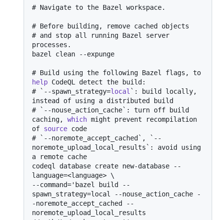
# 
Navigate to the Bazel workspace.
# 
Before building, remove cached objects
# 
and stop all running Bazel server 
processes.
# 
Build using the following Bazel flags, to 
help
 CodeQL detect the build:
# 
`--spawn_strategy=
local
`: build locally, 
instead of using a distributed build
# 
`--nouse_action_cache`: turn off build 
caching, 
which
 might prevent recompilation 
of 
source
 code
# 
`--noremote_accept_cached`, `--
noremote_upload_local_results`: avoid using 
a remote cache
codeql database create new-database --
language=<language> \

--command='bazel build --
spawn_strategy=local --nouse_action_cache -
-noremote_accept_cached --
noremote_upload_local_results 