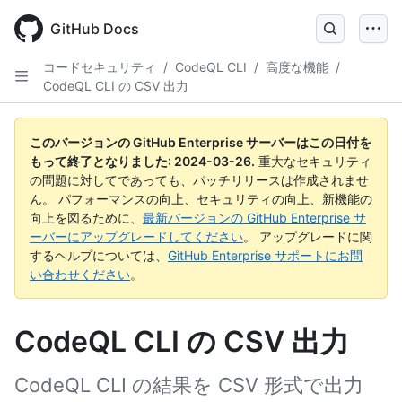
Skip
to
GitHub Docs
main
content
コードセキュリティ
/
CodeQL CLI
/
高度な機能
/
CodeQL CLI の CSV 出力
このバージョンの GitHub Enterprise サーバーはこの日付を
もって終了となりました:
2024-03-26
.
重大なセキュリティ
の問題に対してであっても、パッチリリースは作成されませ
ん。 パフォーマンスの向上、セキュリティの向上、新機能の
向上を図るために、
最新バージョンの GitHub Enterprise サ
ーバーにアップグレードしてください
。 アップグレードに関
するヘルプについては、
GitHub Enterprise サポートにお問
い合わせください
。
CodeQL CLI の CSV 出力
CodeQL CLI の結果を CSV 形式で出力