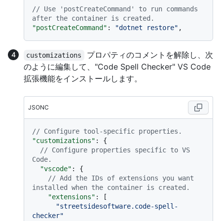
// Use 'postCreateCommand' to run commands 
after the container is created.
"postCreateCommand"
:
"dotnet restore"
,
プロパティのコメントを解除し、次
customizations
のように編集して、"Code Spell Checker" VS Code
拡張機能をインストールします。
JSONC
// Configure tool-specific properties.
"customizations"
:
{
// Configure properties specific to VS 
Code.
"vscode"
:
{
// Add the IDs of extensions you want 
installed when the container is created.
"extensions"
:
[
"streetsidesoftware.code-spell-
checker"