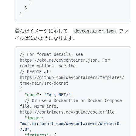
]
}
}
選んだイメージに応じて、
ファ
devcontainer.json
イルは次のようになります。
// For format details, see 
https://aka.ms/devcontainer.json. For 
config options, see the
// README at: 
https://github.com/devcontainers/templates/
tree/main/src/dotnet
{
"name"
:
"C# (.NET)"
,
// Or use a Dockerfile or Docker Compose 
file. More info: 
https://containers.dev/guide/dockerfile
"image"
:
"mcr.microsoft.com/devcontainers/dotnet:0-
7.0"
,
"features"
:
{