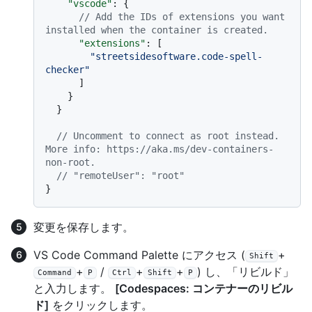
"vscode"
:
{
// Add the IDs of extensions you want 
installed when the container is created.
"extensions"
:
[
"streetsidesoftware.code-spell-
checker"
]
}
}
// Uncomment to connect as root instead. 
More info: https://aka.ms/dev-containers-
non-root.
// "remoteUser": "root"
}
変更を保存します。
VS Code Command Palette にアクセス (
+
Shift
+
/
+
+
) し、「リビルド」
Command
P
Ctrl
Shift
P
と入力します。
[Codespaces: コンテナーのリビル
ド]
をクリックします。