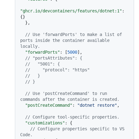
"ghcr.io/devcontainers/features/dotnet:1"
:
{
}
}
,
// Use 'forwardPorts' to make a list of 
ports inside the container available 
locally.
"forwardPorts"
:
[
5000
]
,
// "portsAttributes": {
//   "5001": {
//     "protocol": "https"
//   }
// }
// Use 'postCreateCommand' to run 
commands after the container is created.
"postCreateCommand"
:
"dotnet restore"
,
// Configure tool-specific properties.
"customizations"
:
{
// Configure properties specific to VS 
Code.