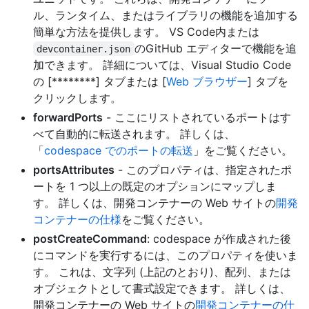
ル、ランタイム、またはライブラリの機能を追加する
簡単な方法を提供します。 VS Code内または
のGitHub エディターで機能を追
devcontainer.json
加できます。 詳細については、Visual Studio Code
の [********] タブまたは [
Web ブラウザー
] タブを
クリックします。
forwardPorts
- ここにリストされているポートはす
べて自動的に転送されます。 詳しくは、
「
codespace でのポートの転送
」をご覧ください。
portsAttributes
- このプロパティは、指定されたポ
ートを 1 つ以上の既定のオプションにマップしま
す。 詳しくは、開発コンテナーの Web サイトの
開発
コンテナーの仕様
をご覧ください。
postCreateCommand
: codespace が作成された後
にコマンドを実行するには、このプロパティを使いま
す。 これは、文字列 (上記のとおり)、配列、または
オブジェクトとして書式設定できます。 詳しくは、
開発コンテナーの Web サイトの
開発コンテナーの仕