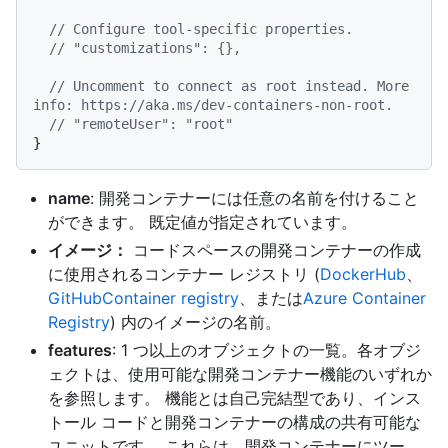
// Configure tool-specific properties.
// "customizations": {},
// Uncomment to connect as root instead. More 
info: https://aka.ms/dev-containers-non-root.
// "remoteUser": "root"
}
name
: 開発コンテナーには任意の名前を付けること
ができます。 既定値が指定されています。
イメージ：
コードスペースの開発コンテナーの作成
に使用されるコンテナー レジストリ (
DockerHub
、
GitHubContainer registry
、または
Azure Container
Registry
) 内のイメージの名前。
features
: 1 つ以上のオブジェクトの一覧。各オブジ
ェクトは、使用可能な開発コンテナー機能のいずれか
を参照します。 機能とは自己完結型であり、インス
トール コードと開発コンテナーの構成の共有可能な
ユニットです。 これらは、開発コンテナーにツー