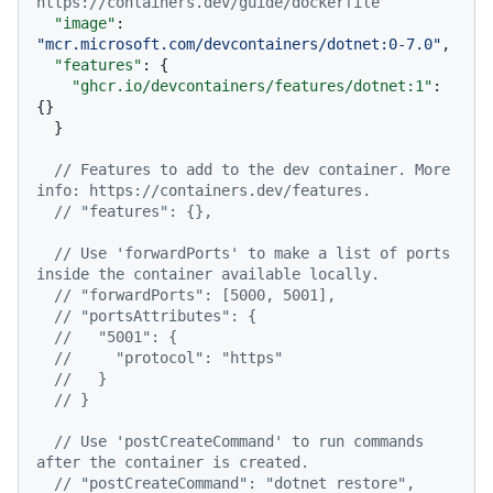
https://containers.dev/guide/dockerfile
"image"
:
"mcr.microsoft.com/devcontainers/dotnet:0-7.0"
,
"features"
:
{
"ghcr.io/devcontainers/features/dotnet:1"
:
{
}
}
// Features to add to the dev container. More 
info: https://containers.dev/features.
// "features": {},
// Use 'forwardPorts' to make a list of ports 
inside the container available locally.
// "forwardPorts": [5000, 5001],
// "portsAttributes": {
//   "5001": {
//     "protocol": "https"
//   }
// }
// Use 'postCreateCommand' to run commands 
after the container is created.
// "postCreateCommand": "dotnet restore",