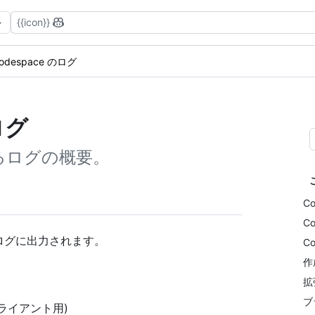
{{icon}}
odespace のログ
のログ
されるログの概要。
C
C
まなログに出力されます。
C
作
拡
ブ
クライアント用)