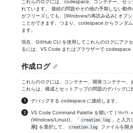
これらのログには、codespace、コンテナー、セッ
れています。 接続の問題やその他の予期しない動作の診
がフリーズしても、[Windowsの再読み込み] 
ことができます。つまり、codespace からラ
ます。
現在、GitHub CLI を使用してこれらのログに
るには、VS Code またはブラウザーで codespac
作成ログ
これらのログには、コンテナー、開発コンテナー、
これらは、構成とセットアップの問題のデバッグに
デバッグする codespace に接続します。
VS Code Command Palette を開いて (
Shift
(Windows/Linux))、「
」と入力
creation log
示]
を選択して、
ファイルを開
creation.log