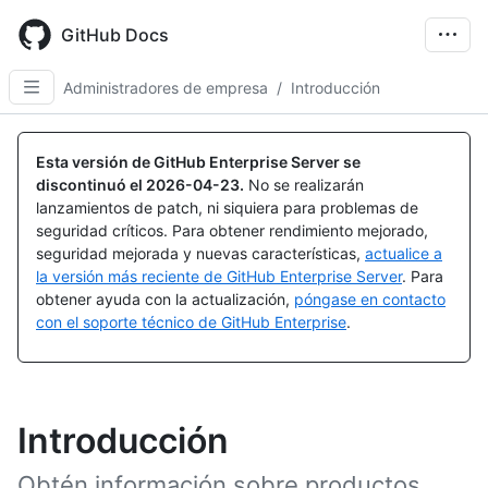
Skip
to
GitHub Docs
main
content
Administradores de empresa
/
Introducción
Esta versión de GitHub Enterprise Server se
discontinuó el
2026-04-23
.
No se realizarán
lanzamientos de patch, ni siquiera para problemas de
seguridad críticos. Para obtener rendimiento mejorado,
seguridad mejorada y nuevas características,
actualice a
la versión más reciente de GitHub Enterprise Server
. Para
obtener ayuda con la actualización,
póngase en contacto
con el soporte técnico de GitHub Enterprise
.
Introducción
Obtén información sobre productos