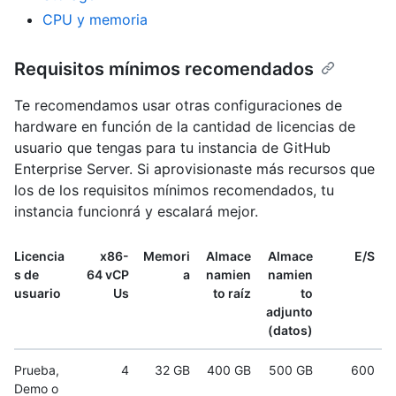
CPU y memoria
Requisitos mínimos recomendados
Te recomendamos usar otras configuraciones de
hardware en función de la cantidad de licencias de
usuario que tengas para tu instancia de GitHub
Enterprise Server. Si aprovisionaste más recursos que
los de los requisitos mínimos recomendados, tu
instancia funcionrá y escalará mejor.
Licencia
x86-
Memori
Almace
Almace
E/S
s de
64 vCP
a
namien
namien
usuario
Us
to raíz
to
adjunto
(datos)
Prueba,
4
32 GB
400 GB
500 GB
600
Demo o