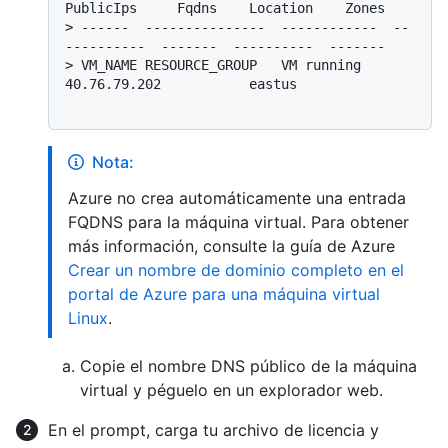
PublicIps     Fqdns    Location    Zones
> 
------  ---------------  ------------  --
----------  -------  ----------  -------
> 
VM_NAME RESOURCE_GROUP   VM running    
40.76.79.202           eastus
Nota:
Azure no crea automáticamente una entrada
FQDNS para la máquina virtual. Para obtener
más información, consulte la guía de Azure
Crear un nombre de dominio completo en el
portal de Azure para una máquina virtual
Linux
.
Copie el nombre DNS público de la máquina
virtual y péguelo en un explorador web.
En el prompt, carga tu archivo de licencia y