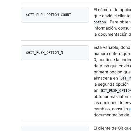
El número de opcio
$GIT_PUSH_OPTION_COUNT
que envió el client
. Para obte
option
información, consu
la documentación d
Esta variable, dond
$GIT_PUSH_OPTION_N
número entero que
0, contiene la cad
de push que envió e
primera opción que
almacena en
GIT_P
la segunda opción
en
GIT_PUSH_OPTIO
obtener más inform
las opciones de en
cambios, consulta
documentación de G
El cliente de Git qu