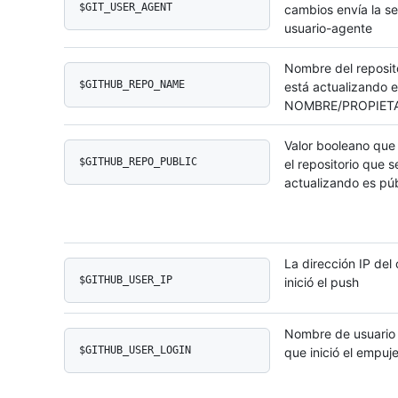
$GIT_USER_AGENT
cambios envía la s
usuario-agente
Nombre del reposit
$GITHUB_REPO_NAME
está actualizando 
NOMBRE/PROPIET
Valor booleano que 
$GITHUB_REPO_PUBLIC
el repositorio que s
actualizando es pú
La dirección IP del 
$GITHUB_USER_IP
inició el push
Nombre de usuario 
$GITHUB_USER_LOGIN
que inició el empuj