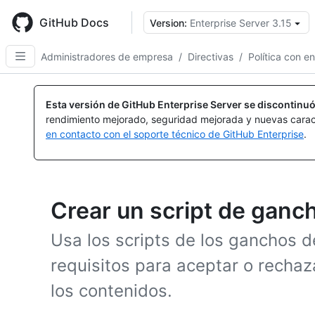
Skip
to
GitHub Docs
Version:
Enterprise Server 3.15
main
content
Administradores de empresa
/
Directivas
/
Política con e
Esta versión de GitHub Enterprise Server se discontinuó
rendimiento mejorado, seguridad mejorada y nuevas carac
en contacto con el soporte técnico de GitHub Enterprise
.
Crear un script de ganc
Usa los scripts de los ganchos d
requisitos para aceptar o rechaz
los contenidos.