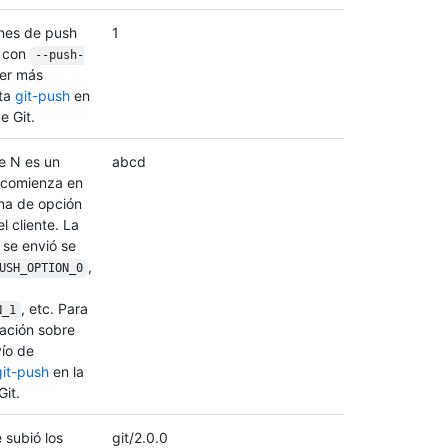
nes de push
1
e con
--push-
ner más
lta
git-push
en
e Git.
e N es un
abcd
 comienza en
ena de opción
l cliente. La
 se envió se
,
USH_OPTION_0
, etc. Para
N_1
ación sobre
vío de
git-push
en la
it.
e subió los
git/2.0.0