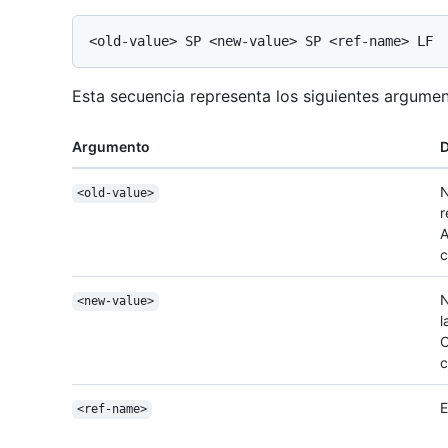
Esta secuencia representa los siguientes argumen
Argumento
D
N
<old-value>
r
A
c
N
<new-value>
l
C
c
E
<ref-name>