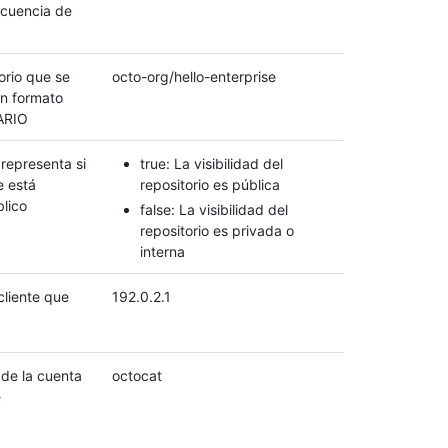
ecuencia de
orio que se
octo-org/hello-enterprise
en formato
ARIO
representa si
true: La visibilidad del
e está
repositorio es pública
blico
false: La visibilidad del
repositorio es privada o
interna
cliente que
192.0.2.1
de la cuenta
octocat
e