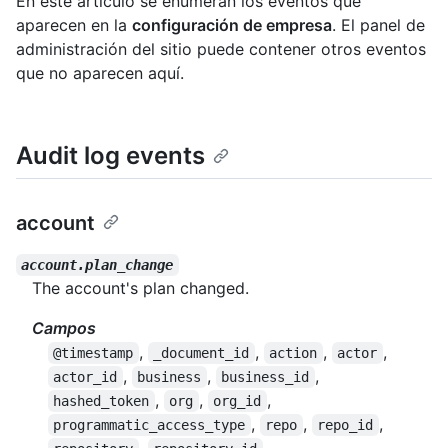
En este artículo se enumeran los eventos que
aparecen en la
configuración de empresa
. El panel de
administración del sitio puede contener otros eventos
que no aparecen aquí.
Audit log events
account
account.plan_change
The account's plan changed.
Campos
,
,
,
,
@timestamp
_document_id
action
actor
,
,
,
actor_id
business
business_id
,
,
,
hashed_token
org
org_id
,
,
,
programmatic_access_type
repo
repo_id