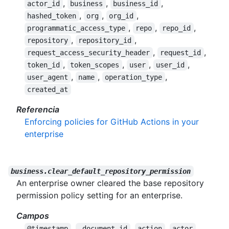
,
,
,
actor_id
business
business_id
,
,
,
hashed_token
org
org_id
,
,
,
programmatic_access_type
repo
repo_id
,
,
repository
repository_id
,
,
request_access_security_header
request_id
,
,
,
,
token_id
token_scopes
user
user_id
,
,
,
user_agent
name
operation_type
created_at
Referencia
Enforcing policies for GitHub Actions in your
enterprise
business.clear_default_repository_permission
An enterprise owner cleared the base repository
permission policy setting for an enterprise.
Campos
,
,
,
,
@timestamp
_document_id
action
actor