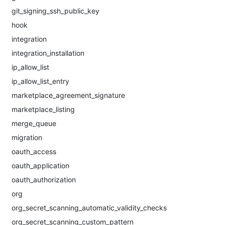
git_signing_ssh_public_key
hook
integration
integration_installation
ip_allow_list
ip_allow_list_entry
marketplace_agreement_signature
marketplace_listing
merge_queue
migration
oauth_access
oauth_application
oauth_authorization
org
org_secret_scanning_automatic_validity_checks
org_secret_scanning_custom_pattern