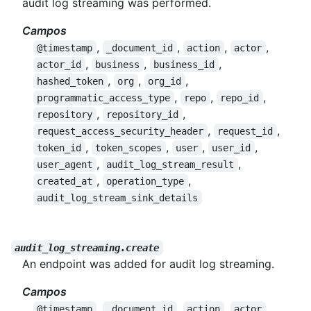
audit log streaming was performed.
Campos
,
,
,
,
@timestamp
_document_id
action
actor
,
,
,
actor_id
business
business_id
,
,
,
hashed_token
org
org_id
,
,
,
programmatic_access_type
repo
repo_id
,
,
repository
repository_id
,
,
request_access_security_header
request_id
,
,
,
,
token_id
token_scopes
user
user_id
,
,
user_agent
audit_log_stream_result
,
,
created_at
operation_type
audit_log_stream_sink_details
audit_log_streaming.create
An endpoint was added for audit log streaming.
Campos
,
,
,
,
@timestamp
_document_id
action
actor