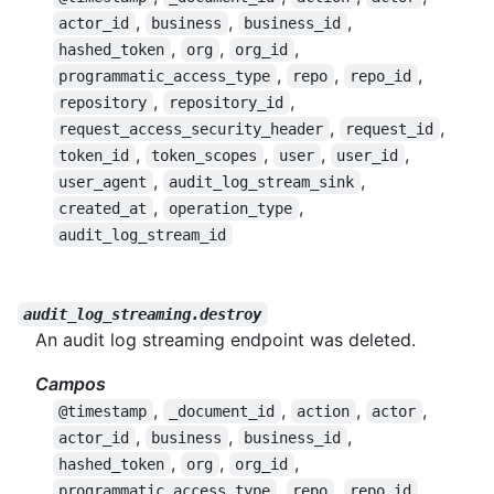
,
,
,
actor_id
business
business_id
,
,
,
hashed_token
org
org_id
,
,
,
programmatic_access_type
repo
repo_id
,
,
repository
repository_id
,
,
request_access_security_header
request_id
,
,
,
,
token_id
token_scopes
user
user_id
,
,
user_agent
audit_log_stream_sink
,
,
created_at
operation_type
audit_log_stream_id
audit_log_streaming.destroy
An audit log streaming endpoint was deleted.
Campos
,
,
,
,
@timestamp
_document_id
action
actor
,
,
,
actor_id
business
business_id
,
,
,
hashed_token
org
org_id
,
,
,
programmatic_access_type
repo
repo_id