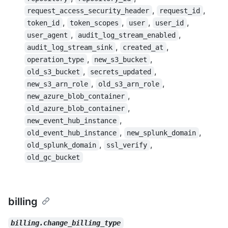
,
,
request_access_security_header
request_id
,
,
,
,
token_id
token_scopes
user
user_id
,
,
user_agent
audit_log_stream_enabled
,
,
audit_log_stream_sink
created_at
,
,
operation_type
new_s3_bucket
,
,
old_s3_bucket
secrets_updated
,
,
new_s3_arn_role
old_s3_arn_role
,
new_azure_blob_container
,
old_azure_blob_container
,
new_event_hub_instance
,
,
old_event_hub_instance
new_splunk_domain
,
,
old_splunk_domain
ssl_verify
old_gc_bucket
billing
billing.change_billing_type