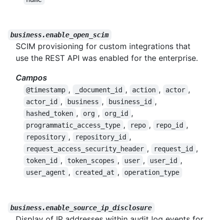
business.enable_open_scim
SCIM provisioning for custom integrations that
use the REST API was enabled for the enterprise.
Campos
,
,
,
,
@timestamp
_document_id
action
actor
,
,
,
actor_id
business
business_id
,
,
,
hashed_token
org
org_id
,
,
,
programmatic_access_type
repo
repo_id
,
,
repository
repository_id
,
,
request_access_security_header
request_id
,
,
,
,
token_id
token_scopes
user
user_id
,
,
user_agent
created_at
operation_type
business.enable_source_ip_disclosure
Display of IP addresses within audit log events for