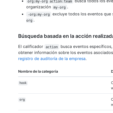
busca todos los eve
org:my-org action:team
organización
.
my-org
excluye todos los eventos que 
-org:my-org
.
org
Búsqueda basada en la acción realizad
El calificador
busca eventos específicos,
action
obtener información sobre los eventos asociados
registro de auditoría de la empresa
.
Nombre de la categoría
D
C
hook
w
C
org
m