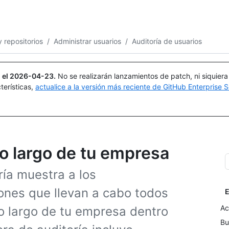
Buscar o preguntar
Copilot
 repositorios
/
Administrar usuarios
/
Auditoría de usuarios
 el
2026-04-23
.
No se realizarán lanzamientos de patch, ni siquier
terísticas,
actualice a la versión más reciente de GitHub Enterprise S
 lo largo de tu empresa
ría muestra a los
iones que llevan a cabo todos
E
Ac
lo largo de tu empresa dentro
Bu