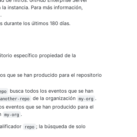
 de filtros. GitHub Enterprise Server
la instancia. Para más información,
b
.
s durante los últimos 180 días.
sitorio específico propiedad de la
os que se han producido para el repositorio
busca todos los eventos que se han
epo
de la organización
.
another-repo
my-org
os eventos que se han producido para el
ón
.
my-org
alificador
; la búsqueda de solo
repo