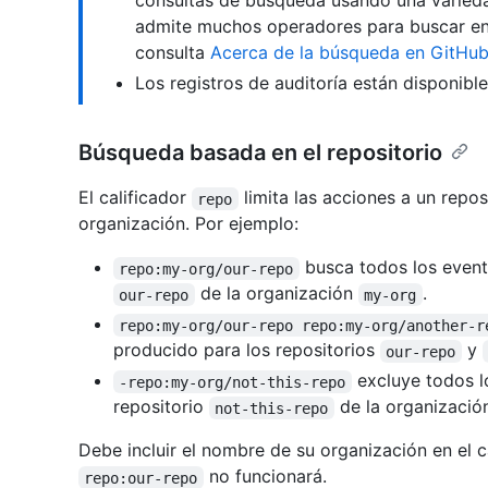
consultas de búsqueda usando una variedad
admite muchos operadores para buscar en 
consulta
Acerca de la búsqueda en GitHu
Los registros de auditoría están disponible
Búsqueda basada en el repositorio
El calificador
limita las acciones a un repo
repo
organización. Por ejemplo:
busca todos los event
repo:my-org/our-repo
de la organización
.
our-repo
my-org
repo:my-org/our-repo repo:my-org/another-r
producido para los repositorios
y
our-repo
excluye todos l
-repo:my-org/not-this-repo
repositorio
de la organizaci
not-this-repo
Debe incluir el nombre de su organización en el c
no funcionará.
repo:our-repo