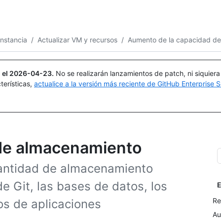
Buscar o preguntar
Copilot
instancia
/
Actualizar VM y recursos
/
Aumento de la capacidad d
 el
2026-04-23
.
No se realizarán lanzamientos de patch, ni siquier
terísticas,
actualice a la versión más reciente de GitHub Enterprise S
de almacenamiento
antidad de almacenamiento
de Git, las bases de datos, los
E
Re
os de aplicaciones
Au