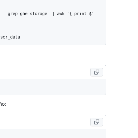
 | grep ghe_storage_ | awk '{ print $1 
ño: