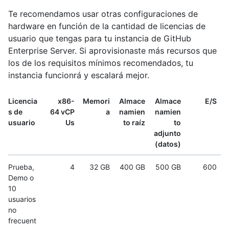
Te recomendamos usar otras configuraciones de
hardware en función de la cantidad de licencias de
usuario que tengas para tu instancia de GitHub
Enterprise Server. Si aprovisionaste más recursos que
los de los requisitos mínimos recomendados, tu
instancia funcionrá y escalará mejor.
Licencia
x86-
Memori
Almace
Almace
E/S
s de
64 vCP
a
namien
namien
usuario
Us
to raíz
to
adjunto
(datos)
Prueba,
4
32 GB
400 GB
500 GB
600
Demo o
10
usuarios
no
frecuent