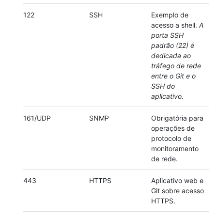
122
SSH
Exemplo de
acesso a shell.
A
porta SSH
padrão (22) é
dedicada ao
tráfego de rede
entre o Git e o
SSH do
aplicativo.
161/UDP
SNMP
Obrigatória para
operações de
protocolo de
monitoramento
de rede.
443
HTTPS
Aplicativo web e
Git sobre acesso
HTTPS.