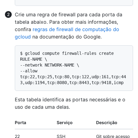
Crie uma regra de firewall para cada porta da
tabela abaixo. Para obter mais informações,
confira
regras de firewall de computação do
gcloud
na documentação do Google.
$ 
gcloud compute firewall-rules create 
RULE-NAME \

--network NETWORK-NAME \

--allow 
tcp:22,tcp:25,tcp:80,tcp:122,udp:161,tcp:44
3,udp:1194,tcp:8080,tcp:8443,tcp:9418,icmp
Esta tabela identifica as portas necessárias e o
uso de cada uma delas.
Porta
Serviço
Descrição
22
SSH
Git sobre acesso