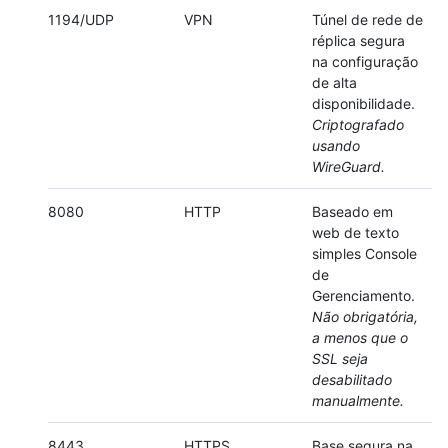
1194/UDP
VPN
Túnel de rede de
réplica segura
na configuração
de alta
disponibilidade.
Criptografado
usando
WireGuard.
8080
HTTP
Baseado em
web de texto
simples Console
de
Gerenciamento.
Não obrigatória,
a menos que o
SSL seja
desabilitado
manualmente.
8443
HTTPS
Base segura na