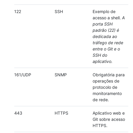
122
SSH
Exemplo de
acesso a shell.
A
porta SSH
padrão (22) é
dedicada ao
tráfego de rede
entre o Git e o
SSH do
aplicativo.
161/UDP
SNMP
Obrigatória para
operações de
protocolo de
monitoramento
de rede.
443
HTTPS
Aplicativo web e
Git sobre acesso
HTTPS.