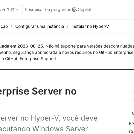
Pesquisar ou perguntar
Copilot
ver 3.17
ação
Configurar uma instância
Instalar no Hyper-V
nuada em
2026-08-25
.
Não há suporte para versões descontinuada
penho, segurança aprimorada e novos recursos no GitHub Enterprise
 o GitHub Enterprise Support.
erprise Server no
N
Server no Hyper-V, você deve
Pr
ecutando Windows Server
Co