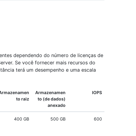
entes dependendo do número de licenças de
Server. Se você fornecer mais recursos do
stância terá um desempenho e uma escala
Armazenamen
Armazenamen
IOPS
to raiz
to (de dados)
anexado
400 GB
500 GB
600