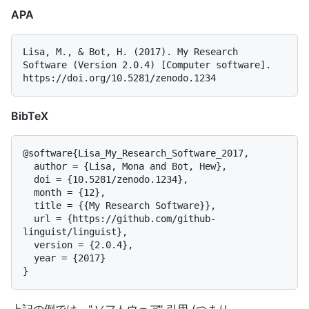
APA
Lisa, M., & Bot, H. (2017). My Research 
Software (Version 2.0.4) [Computer software]. 
BibTeX
@software{Lisa_My_Research_Software_2017,

  author = {Lisa, Mona and Bot, Hew},

  doi = {10.5281/zenodo.1234},

  month = {12},

  title = {{My Research Software}},

  url = {https://github.com/github-
linguist/linguist},

  version = {2.0.4},

  year = {2017}
