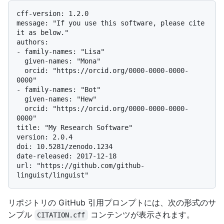
cff-version: 1.2.0

message: "If you use this software, please cite 
it as below."

authors:

- family-names: "Lisa"

  given-names: "Mona"

  orcid: "https://orcid.org/0000-0000-0000-
0000"

- family-names: "Bot"

  given-names: "Hew"

  orcid: "https://orcid.org/0000-0000-0000-
0000"

title: "My Research Software"

version: 2.0.4

doi: 10.5281/zenodo.1234

date-released: 2017-12-18

url: "https://github.com/github-
リポジトリの GitHub 引用プロンプトには、次の形式のサ
ンプル
コンテンツが表示されます。
CITATION.cff