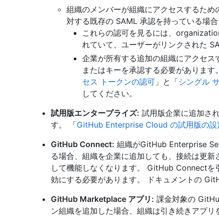
組織のメンバーが組織にアクセスするための perso
対する既存の SAML 承認を持っている
これらの認可を見るには、organization
れていて、ユーザーがリンクされた SA
企業が所有する追加の組織にアクセスするには、
またはキーを承認する必要があります。
セス トークンの認可
」と「
シングル 
してください。
試用版エンタープライズ:
試用版企業に追加され
す。 「
GitHub Enterprise Cloud の試用版の
GitHub Connect:
組織がGitHub Enterprise
る場合、組織を企業に追加しても、接続は更新されませ
して機能しなくなります。 GitHub Conne
効にする必要があります。
ドキュメントの GitHu
GitHub Marketplace アプリ:
課金対象の GitH
ン組織を追加した場合、組織は引き続きアプリ