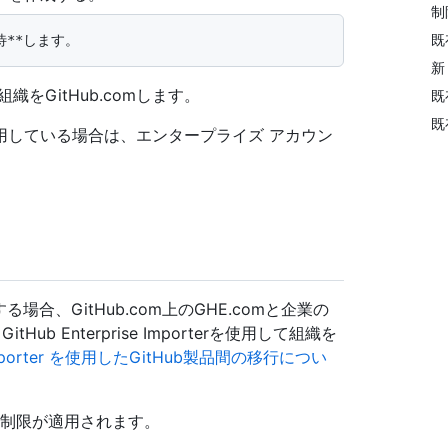
制
既
新
織をGitHub.comします。
既
既
oud を使用している場合は、エンタープライズ アカウン
使用する場合、GitHub.com上のGHE.comと企業の
 Enterprise Importerを使用して組織を
se Importer を使用したGitHub製品間の移行につい
は、次の制限が適用されます。