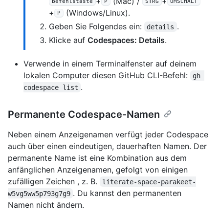
+
(Mac) /
+
Befehlstaste
P
STRG
UMSCHALT
+
(Windows/Linux).
P
Geben Sie Folgendes ein:
.
details
Klicke auf
Codespaces: Details
.
Verwende in einem Terminalfenster auf deinem
lokalen Computer diesen GitHub CLI-Befehl:
gh 
.
codespace list
Permanente Codespace-Namen
Neben einem Anzeigenamen verfügt jeder Codespace
auch über einen eindeutigen, dauerhaften Namen. Der
permanente Name ist eine Kombination aus dem
anfänglichen Anzeigenamen, gefolgt von einigen
zufälligen Zeichen , z. B.
literate-space-parakeet-
. Du kannst den permanenten
w5vg5ww5p793g7g9
Namen nicht ändern.