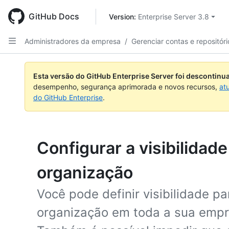
Skip
to
GitHub Docs
Version: 
Enterprise Server 3.8
main
content
Administradores da empresa
/
Gerenciar contas e repositóri
Esta versão do GitHub Enterprise Server foi descontin
desempenho, segurança aprimorada e novos recursos,
at
do GitHub Enterprise
.
Configurar a visibilidad
organização
Você pode definir visibilidade p
organização em toda a sua empr