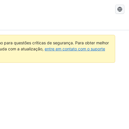
Pesquisar
no
GitHub
 para questões críticas de segurança. Para obter melhor
ajuda com a atualização,
entre em contato com o suporte