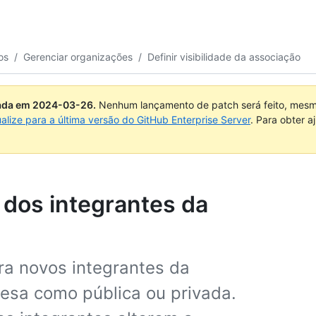
os
/
Gerenciar organizações
/
Definir visibilidade da associação
uada em
2024-03-26
.
Nenhum lançamento de patch será feito, mesmo
ualize para a última versão do GitHub Enterprise Server
. Para obter 
e dos integrantes da
ara novos integrantes da
esa como pública ou privada.