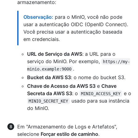
armazenamento:
Observação:
para o MinIO, você não pode
usar a autenticação OIDC (OpenID Connect).
Você precisa usar a autenticação baseada
em credenciais.
URL de Serviço da AWS
: a URL para o
serviço do MinIO. Por exemplo,
https://my-
.
minio.example:9000
Bucket da AWS S3
: o nome do bucket S3.
Chave de Acesso da AWS S3
e
Chave
Secreta da AWS S3
: o
e o
MINIO_ACCESS_KEY
usado para sua instância
MINIO_SECRET_KEY
do MinIO.
Em "Armazenamento de Logs e Artefatos",
selecione
Forçar estilo de caminho
.