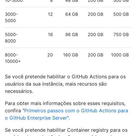
10-3000
8
48 GB
200 GB
300 GB
3000-
12
64 GB
200 GB
500 GB
5000
5000-
16
96 GB
200 GB
750 GB
8000
8000-
20
160 GB
200 GB
1000 GB
10000+
Se você pretende habilitar o GitHub Actions para os
usuários da sua instância, mais recursos são
necessários.
Para obter mais informações sobre esses requisitos,
confira "
Primeiros passos com o GitHub Actions para
o GitHub Enterprise Server
".
Se você pretende habilitar Container registry para os