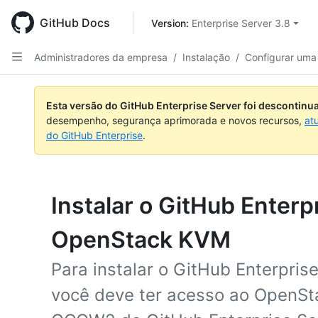
Skip
to
GitHub Docs
Version: 
Enterprise Server 3.8
main
content
Administradores da empresa
/
Instalação
/
Configurar uma 
Esta versão do GitHub Enterprise Server foi descontin
desempenho, segurança aprimorada e novos recursos,
at
do GitHub Enterprise
.
Instalar o GitHub Enterp
OpenStack KVM
Para instalar o GitHub Enterpri
você deve ter acesso ao OpenSt