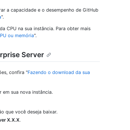
rar a capacidade e o desempenho de GitHub
a
".
a CPU na sua instância. Para obter mais
CPU ou memória
".
rprise Server
es, confira "
Fazendo o download da sua
 em sua nova instância.
são que você deseja baixar.
ver X.X.X
.