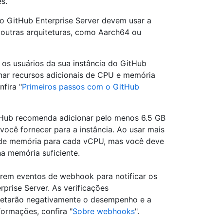
s.
o GitHub Enterprise Server devem usar a
 outras arquiteturas, como Aarch64 ou
 os usuários da sua instância do GitHub
ionar recursos adicionais de CPU e memória
fira "
Primeiros passos com o GitHub
Hub recomenda adicionar pelo menos 6.5 GB
ocê fornecer para a instância. Ao usar mais
B de memória para cada vCPU, mas você deve
ha memória suficiente.
em eventos de webhook para notificar os
prise Server. As verificações
afetarão negativamente o desempenho e a
formações, confira "
Sobre webhooks
".