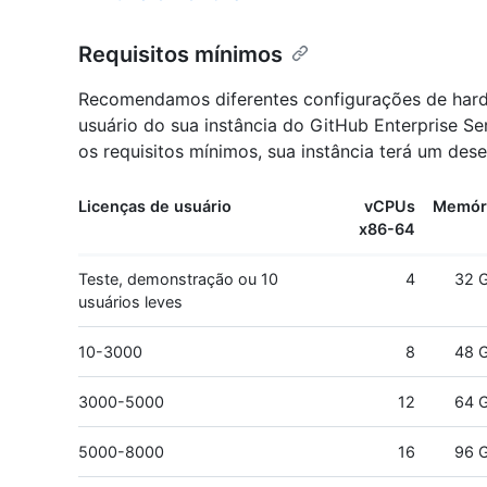
Requisitos mínimos
Recomendamos diferentes configurações de har
usuário do sua instância do GitHub Enterprise Se
os requisitos mínimos, sua instância terá um de
Licenças de usuário
vCPUs
Memór
x86-64
Teste, demonstração ou 10
4
32 
usuários leves
10-3000
8
48 
3000-5000
12
64 
5000-8000
16
96 