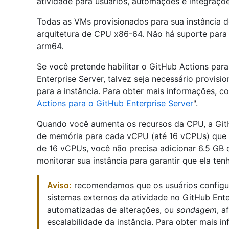
atividade para usuários, automações e integraçõe
Todas as VMs provisionados para sua instância d
arquitetura de CPU x86-64. Não há suporte para
arm64.
Se você pretende habilitar o GitHub Actions para
Enterprise Server, talvez seja necessário provis
para a instância. Para obter mais informações, con
Actions para o GitHub Enterprise Server
".
Quando você aumenta os recursos da CPU, a Git
de memória para cada vCPU (até 16 vCPUs) que v
de 16 vCPUs, você não precisa adicionar 6.5 G
monitorar sua instância para garantir que ela ten
Aviso:
recomendamos que os usuários configur
sistemas externos da atividade no GitHub Enter
automatizadas de alterações, ou
sondagem
, 
escalabilidade da instância. Para obter mais in