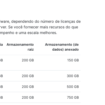
dware, dependendo do número de licenças de
rver. Se você fornecer mais recursos do que
sempenho e uma escala melhores.
ia
Armazenamento
Armazenamento (de
raiz
dados) anexado
GB
200 GB
150 GB
GB
200 GB
300 GB
GB
200 GB
500 GB
GB
200 GB
750 GB