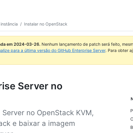
instância
/
Instalar no OpenStack
uada em
2024-03-26
.
Nenhum lançamento de patch será feito, mesmo
ualize para a última versão do GitHub Enterprise Server
. Para obter 
rise Server no
N
P
se Server no OpenStack KVM,
C
ack e baixar a imagem
B