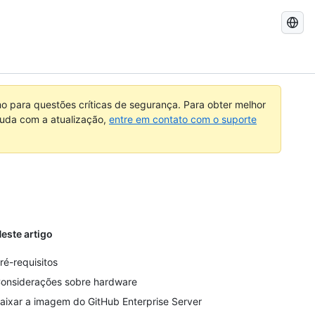
Pesquisar
no
GitHub
 para questões críticas de segurança. Para obter melhor
ajuda com a atualização,
entre em contato com o suporte
este artigo
ré-requisitos
onsiderações sobre hardware
aixar a imagem do GitHub Enterprise Server