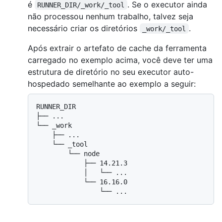
é
. Se o executor ainda
RUNNER_DIR/_work/_tool
não processou nenhum trabalho, talvez seja
necessário criar os diretórios
.
_work/_tool
Após extrair o artefato de cache da ferramenta
carregado no exemplo acima, você deve ter uma
estrutura de diretório no seu executor auto-
hospedado semelhante ao exemplo a seguir:
RUNNER_DIR

├── ...

└── _work

    ├── ...

    └── _tool

        └── node

            ├── 14.21.3

            │   └── ...

            └── 16.16.0
