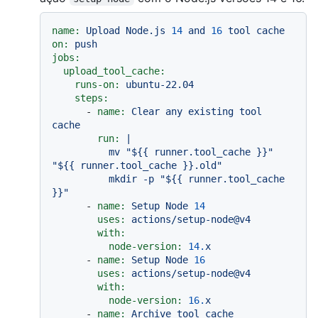
name:
Upload
Node.js
14
and
16
tool
cache
on:
push
jobs:
upload_tool_cache:
runs-on:
ubuntu-22.04
steps:
-
name:
Clear
any
existing
tool
cache
run:
|

          mv "${{ runner.tool_cache }}" 
"${{ runner.tool_cache }}.old"

          mkdir -p "${{ runner.tool_cache 
-
name:
Setup
Node
14
uses:
actions/setup-node@v4
with:
node-version:
14.
x
-
name:
Setup
Node
16
uses:
actions/setup-node@v4
with:
node-version:
16.
x
-
name:
Archive
tool
cache