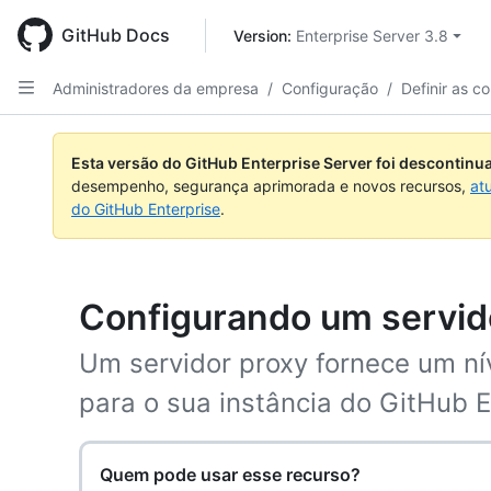
Skip
to
GitHub Docs
Version: 
Enterprise Server 3.8
main
content
Administradores da empresa
/
Configuração
/
Definir as c
Esta versão do GitHub Enterprise Server foi descontin
desempenho, segurança aprimorada e novos recursos,
at
do GitHub Enterprise
.
Configurando um servid
Um servidor proxy fornece um ní
para o sua instância do GitHub E
Quem pode usar esse recurso?