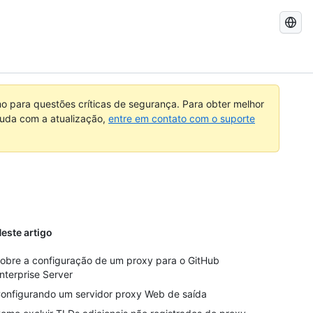
Pesquisar
no
GitHub
 para questões críticas de segurança. Para obter melhor
ajuda com a atualização,
entre em contato com o suporte
este artigo
obre a configuração de um proxy para o GitHub
nterprise Server
onfigurando um servidor proxy Web de saída