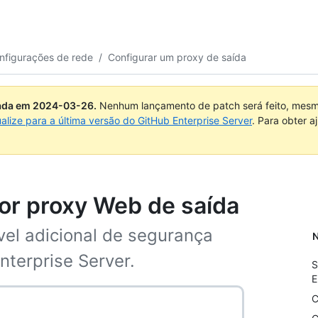
onfigurações de rede
/
Configurar um proxy de saída
uada em
2024-03-26
.
Nenhum lançamento de patch será feito, mesmo
ualize para a última versão do GitHub Enterprise Server
. Para obter 
or proxy Web de saída
vel adicional de segurança
N
nterprise Server.
S
E
C