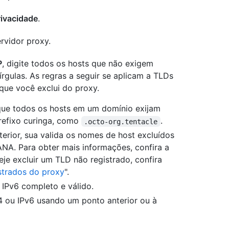
rivacidade
.
ervidor proxy.
P
, digite todos os hosts que não exigem
rgulas. As regras a seguir se aplicam a TLDs
 que você exclui do proxy.
que todos os hosts em um domínio exijam
efixo curinga, como
.
.octo-org.tentacle
terior, sua valida os nomes de host excluídos
ANA. Para obter mais informações, confira a
je excluir um TLD não registrado, confira
strados do proxy
".
IPv6 completo e válido.
4 ou IPv6 usando um ponto anterior ou à