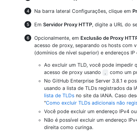
Na barra lateral Configurações, clique em
P
Em
Servidor Proxy HTTP
, digite a URL do s
Opcionalmente, em
Exclusão de Proxy HTT
acesso de proxy, separando os hosts com ví
(domínios de nível superior) e endereços IP
Ao excluir um TLD, você pode impedir 
acesso de proxy usando
como um pr
.
No GitHub Enterprise Server 3.8.1 e pos
usando a lista de TLDs registrados da I
lista de TLDs
no site da IANA. Caso dese
"
Como excluir TLDs adicionais não regi
Você pode excluir um endereço IPv4 ou 
Não é possível excluir um endereço IPv
direita como curinga.